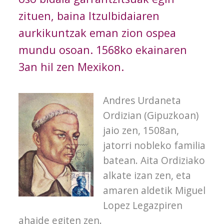
zituen, baina Itzulbidaiaren
aurkikuntzak eman zion ospea
mundu osoan. 1568ko ekainaren
3an hil zen Mexikon.
Andres Urdaneta
Ordizian (Gipuzkoan)
jaio zen, 1508an,
jatorri nobleko familia
batean. Aita Ordiziako
alkate izan zen, eta
amaren aldetik Miguel
Lopez Legazpiren
ahaide egiten zen.