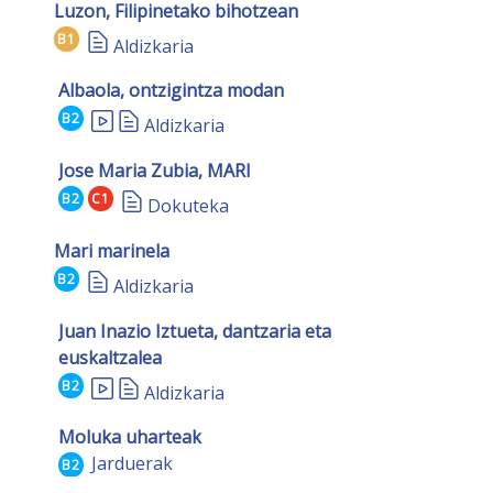
Luzon, Filipinetako bihotzean
B1
Aldizkaria
Albaola, ontzigintza modan
B2
Aldizkaria
Jose Maria Zubia, MARI
B2
C1
Dokuteka
Mari marinela
B2
Aldizkaria
Juan Inazio Iztueta, dantzaria eta
euskaltzalea
B2
Aldizkaria
Moluka uharteak
Jarduerak
B2