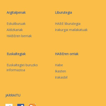
Argitalpenak
Liburutegia
Eskuliburuak
HABE liburutegia
Aldizkariak
Irakurgai mailakatuak
HABEren berriak
Euskaltegiak
HABEren orriak
Euskaltegiei buruzko
Habe
informazioa
Ikasten
Irakasbil
JARRAITU