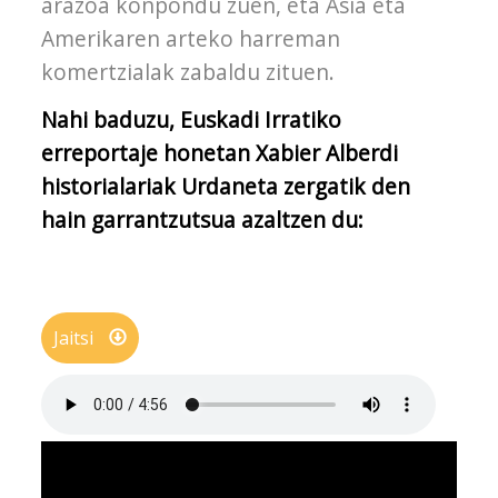
arazoa konpondu zuen, eta Asia eta
Amerikaren arteko harreman
komertzialak zabaldu zituen.
Nahi baduzu, Euskadi Irratiko
erreportaje honetan Xabier Alberdi
historialariak Urdaneta zergatik den
hain garrantzutsua azaltzen du:
Jaitsi