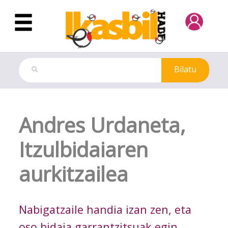
Eduki nagusira joan
Bilatu
Aldizkari Digitala
Andres Urdaneta,
Itzulbidaiaren
aurkitzailea
Nabigatzaile handia izan zen, eta
oso bidaia garrantzitsuak egin