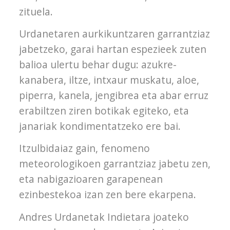
zituela.
Urdanetaren aurkikuntzaren garrantziaz
jabetzeko, garai hartan espezieek zuten
balioa ulertu behar dugu: azukre-
kanabera, iltze, intxaur muskatu, aloe,
piperra, kanela, jengibrea eta abar erruz
erabiltzen ziren botikak egiteko, eta
janariak kondimentatzeko ere bai.
Itzulbidaiaz gain, fenomeno
meteorologikoen garrantziaz jabetu zen,
eta nabigazioaren garapenean
ezinbestekoa izan zen bere ekarpena.
Andres Urdanetak Indietara joateko