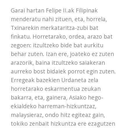
Garai hartan Felipe II.ak Filipinak
menderatu nahi zituen, eta, horrela,
Txinarekin merkataritza-zubi bat
finkatu. Horretarako, ordea, arazo bat
zegoen: itzultzeko bide bat aurkitu
behar zuten. Izan ere, joateko ez zuten
arazorik, baina itzultzeko saiakeran
aurreko bost bidaiek porrot egin zuten.
Erregeak bazekien Urdaneta zela
horretarako eskarmentua zeukan
bakarra, eta, gainera, Asiako hego-
ekialdeko harreman-hizkuntzaz,
malaysieraz, ondo hitz egiteaz gain,
tokiko zenbait hizkuntza ere ezagutzen