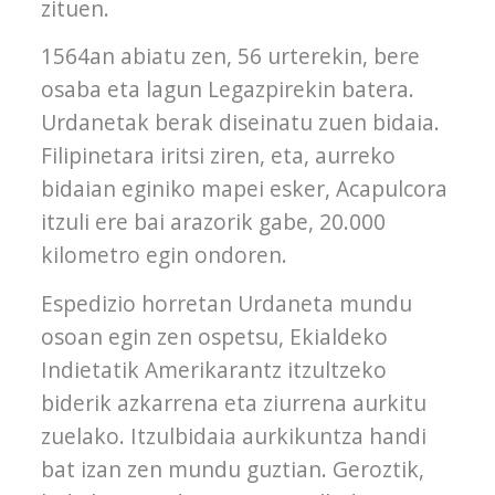
zituen.
1564an abiatu zen, 56 urterekin, bere
osaba eta lagun Legazpirekin batera.
Urdanetak berak diseinatu zuen bidaia.
Filipinetara iritsi ziren, eta, aurreko
bidaian eginiko mapei esker, Acapulcora
itzuli ere bai arazorik gabe, 20.000
kilometro egin ondoren.
Espedizio horretan Urdaneta mundu
osoan egin zen ospetsu, Ekialdeko
Indietatik Amerikarantz itzultzeko
biderik azkarrena eta ziurrena aurkitu
zuelako. Itzulbidaia aurkikuntza handi
bat izan zen mundu guztian. Geroztik,