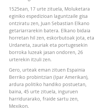
1525ean, 17 urte zituela, Moluketara
eginiko espedizioan laguntzaile gisa
ontziratu zen, Juan Sebastian Elkano
getariarrarekin batera. Elkano bidaia
horretan hil zen, eskorbutoak jota, eta
Urdaneta, zauriak eta portugesekin
borroka luzeak jasan ondoren, 26
urterekin itzuli zen.
Gero, urteak eman zituen Espainia
Berriko probintzian (Ipar Amerikan),
ardura politiko handiko postuetan,
baina, 45 urte zituela, inguruen
harridurarako, fraide sartu zen,
Mexikon.