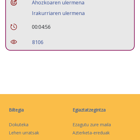
Ahozkoaren ulermena
Irakurriaren ulermena
00:04:56
8106
Biltegia
Egiaztatzegintza
Dokuteka
Ezagutu zure maila
Lehen urratsak
Azterketa-ereduak