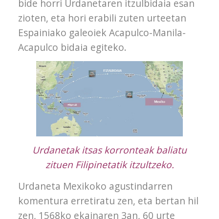
bide horri Urdanetaren itzulbidaia esan
zioten, eta hori erabili zuten urteetan
Espainiako galeoiek Acapulco-Manila-
Acapulco bidaia egiteko.
Urdanetak itsas korronteak baliatu
zituen Filipinetatik itzultzeko.
Urdaneta Mexikoko agustindarren
komentura erretiratu zen, eta bertan hil
zen, 1568ko ekainaren 3an, 60 urte