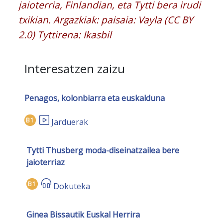
jaioterria, Finlandian, eta Tytti bera irudi
txikian. Argazkiak: paisaia: Vayla
(CC BY
2.0)
Tyttirena: Ikasbil
Interesatzen zaizu
Penagos, kolonbiarra eta euskalduna
B1
Jarduerak
Tytti Thusberg moda-diseinatzailea bere
jaioterriaz
B1
Dokuteka
Ginea Bissautik Euskal Herrira