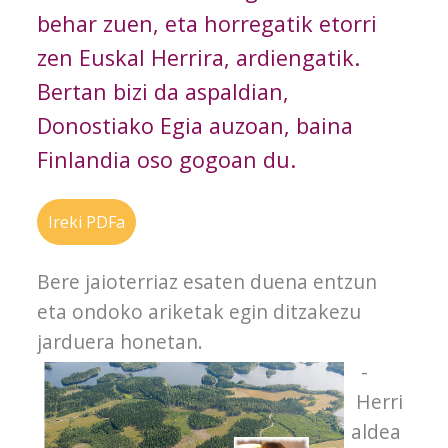
behar zuen, eta horregatik etorri
zen Euskal Herrira, ardiengatik.
Bertan bizi da aspaldian,
Donostiako Egia auzoan, baina
Finlandia oso gogoan du.
Ireki PDFa
Bere jaioterriaz esaten duena entzun
eta ondoko ariketak egin ditzakezu
jarduera honetan.
-
Herri
aldea