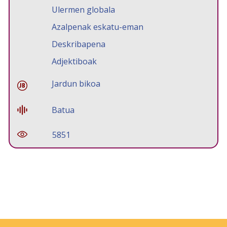
Ulermen globala
Azalpenak eskatu-eman
Deskribapena
Adjektiboak
Jardun bikoa
Batua
5851