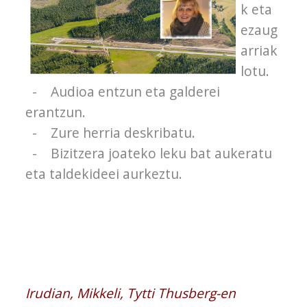
k eta
ezaug
arriak
lotu.
- Audioa entzun eta galderei
erantzun.
- Zure herria deskribatu.
- Bizitzera joateko leku bat aukeratu
eta taldekideei aurkeztu.
Irudian, Mikkeli, Tytti Thusberg-en