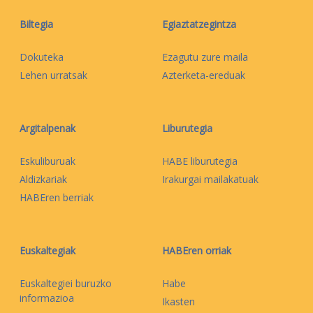
Biltegia
Egiaztatzegintza
Dokuteka
Ezagutu zure maila
Lehen urratsak
Azterketa-ereduak
Argitalpenak
Liburutegia
Eskuliburuak
HABE liburutegia
Aldizkariak
Irakurgai mailakatuak
HABEren berriak
Euskaltegiak
HABEren orriak
Euskaltegiei buruzko
Habe
informazioa
Ikasten