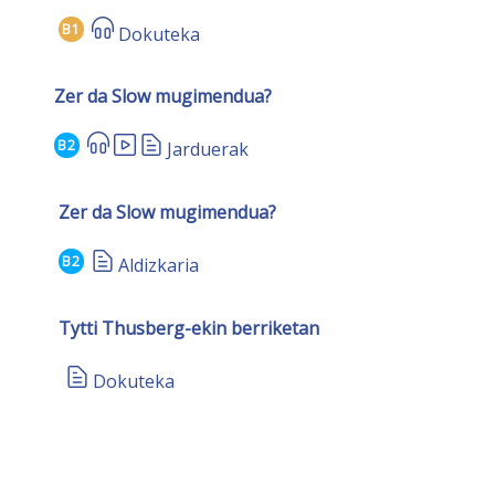
B1
Dokuteka
Zer da Slow mugimendua?
B2
Jarduerak
Zer da Slow mugimendua?
B2
Aldizkaria
Tytti Thusberg-ekin berriketan
Dokuteka