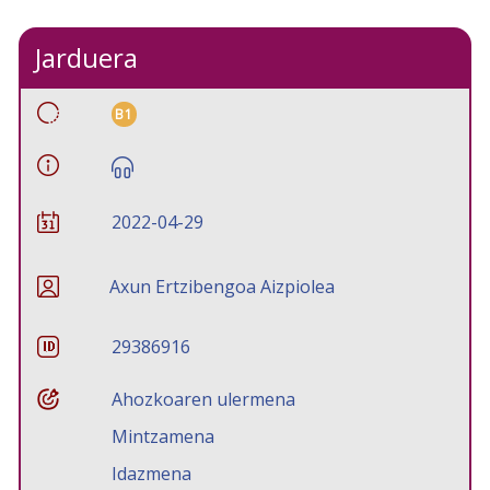
Jarduera
B1
2022-04-29
Axun Ertzibengoa Aizpiolea
29386916
Ahozkoaren ulermena
Mintzamena
Idazmena