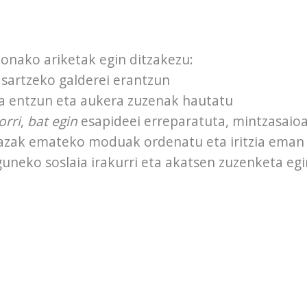
onako ariketak egin ditzakezu:
 sartzeko galderei erantzun
a entzun eta aukera zuzenak hautatu
orri
,
bat egin
esapideei erreparatuta, mintzasaioa
azak emateko moduak ordenatu eta iritzia eman
uneko soslaia irakurri eta akatsen zuzenketa egi