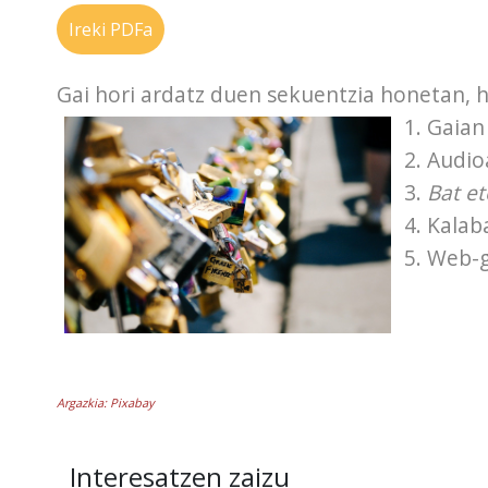
Ireki PDFa
Gai hori ardatz duen sekuentzia honetan, h
1. Gaian
2. Audio
3.
Bat et
4. Kalab
5. Web-g
Argazkia: Pixabay
Interesatzen zaizu