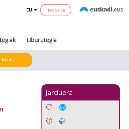
EU
Hasi Saioa
tegiak
Liburutegia
Bilatu
Jarduera
B2
en