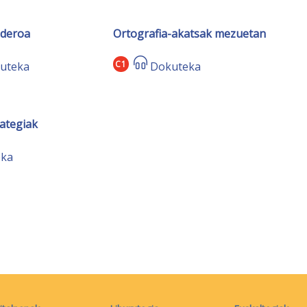
aderoa
Ortografia-akatsak mezuetan
C1
uteka
Dokuteka
rategiak
eka