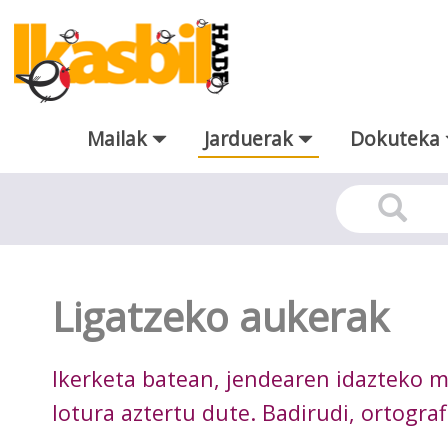
Eduki nagusira joan
Mailak
Jarduerak
Dokuteka
Jarduera
Ligatzeko aukerak
Ikerketa batean, jendearen idazteko 
lotura aztertu dute. Badirudi, ortogra