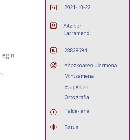
2021-10-22
Aitziber
Larramendi
28828694
 egin
Ahozkoaren ulermena
n
Mintzamena
Esapideak
Ortografia
Talde-lana
Batua