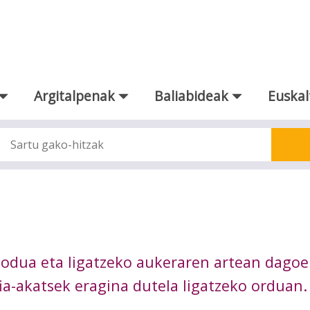
Argitalpenak
Baliabideak
Euskal
modua eta ligatzeko aukeraren artean dago
fia-akatsek eragina dutela ligatzeko orduan.