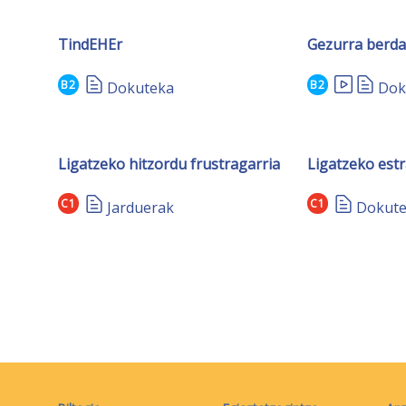
TindEHEr
Gezurra berd
B2
B2
Dokuteka
Dok
Ligatzeko hitzordu frustragarria
Ligatzeko est
C1
C1
Jarduerak
Dokut