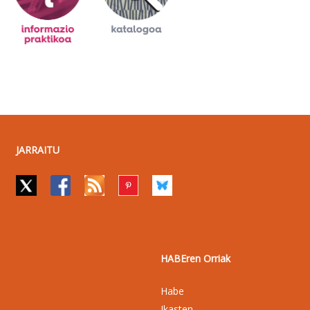
JARRAITU
HABEren Orriak
Habe
Ikasten