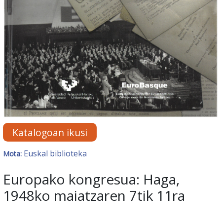
Katalogoan ikusi
Euskal biblioteka
Mota:
Europako kongresua: Haga,
1948ko maiatzaren 7tik 11ra