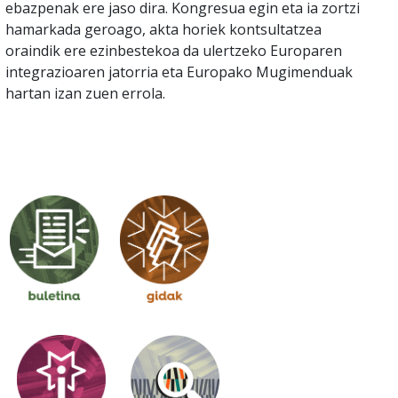
ebazpenak ere jaso dira. Kongresua egin eta ia zortzi
hamarkada geroago, akta horiek kontsultatzea
oraindik ere ezinbestekoa da ulertzeko Europaren
integrazioaren jatorria eta Europako Mugimenduak
hartan izan zuen errola.