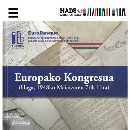
Eduki nagusira joan
Eskuratu berriak Fitxa - Liburu