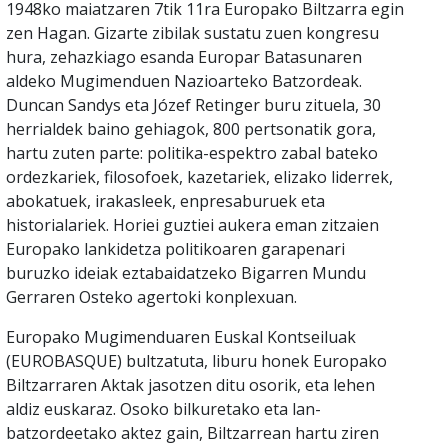
1948ko maiatzaren 7tik 11ra Europako Biltzarra egin
zen Hagan. Gizarte zibilak sustatu zuen kongresu
hura, zehazkiago esanda Europar Batasunaren
aldeko Mugimenduen Nazioarteko Batzordeak.
Duncan Sandys eta Józef Retinger buru zituela, 30
herrialdek baino gehiagok, 800 pertsonatik gora,
hartu zuten parte: politika-espektro zabal bateko
ordezkariek, filosofoek, kazetariek, elizako liderrek,
abokatuek, irakasleek, enpresaburuek eta
historialariek. Horiei guztiei aukera eman zitzaien
Europako lankidetza politikoaren garapenari
buruzko ideiak eztabaidatzeko Bigarren Mundu
Gerraren Osteko agertoki konplexuan.
Europako Mugimenduaren Euskal Kontseiluak
(EUROBASQUE) bultzatuta, liburu honek Europako
Biltzarraren Aktak jasotzen ditu osorik, eta lehen
aldiz euskaraz. Osoko bilkuretako eta lan-
batzordeetako aktez gain, Biltzarrean hartu ziren