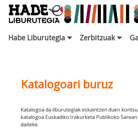
Eduki nagusira joan
Habe Liburutegia
Zerbitzuak
Ga
Katalogoari buruz - Liburuteg
Katalogoari buruz
Katalogoa da liburutegiak eskaintzen duen kontsu
katalogoa Euskadiko Irakurketa Publikoko Sarean
daiteke.