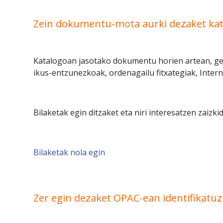
Zein dokumentu-mota aurki dezaket ka
Katalogoan jasotako dokumentu horien artean, geh
ikus-entzunezkoak, ordenagailu fitxategiak, Inter
Bilaketak egin ditzaket eta niri interesatzen zaiz
Bilaketak nola egin
Zer egin dezaket OPAC-ean identifikatuz