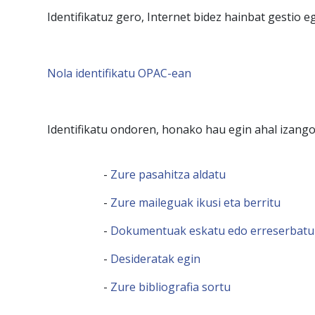
Identifikatuz gero, Internet bidez hainbat gestio
Nola identifikatu OPAC-ean
Identifikatu ondoren, honako hau egin ahal izango
-
Zure pasahitza aldatu
-
Zure maileguak ikusi eta berritu
-
Dokumentuak eskatu edo erreserbatu
-
Desideratak egin
-
Zure bibliografia sortu