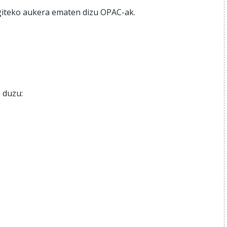
 egiteko aukera ematen dizu OPAC-ak.
 duzu: