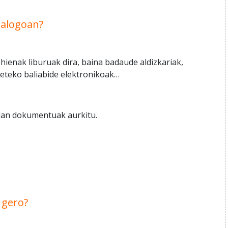
talogoan?
ienak liburuak dira, baina badaude aldizkariak,
neteko baliabide elektronikoak…
kidan dokumentuak aurkitu.
 gero?