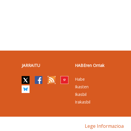
JARRAITU
HABEren Orriak
Habe
Ikasten
Ikasbil
Irakasbil
Lege Informazioa