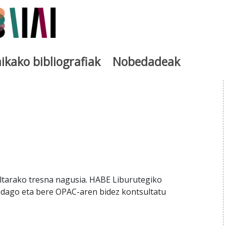
ikako bibliografiak
Nobedadeak
ia
ltarako tresna nagusia. HABE Liburutegiko
 dago eta bere OPAC-aren bidez kontsultatu