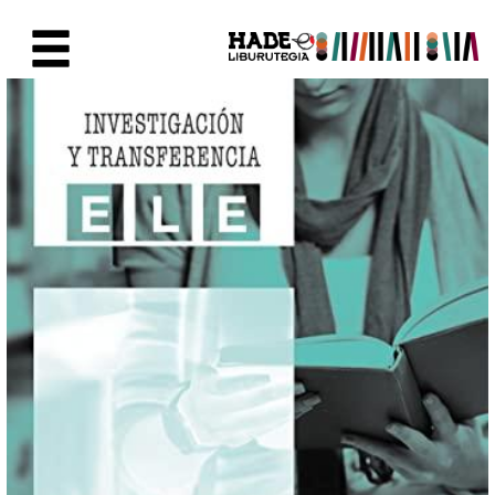
Eduki nagusira joan
Eskuratu berriak Fitxa - Liburu