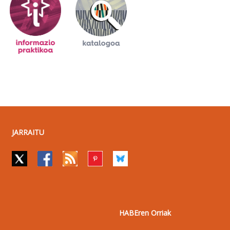
JARRAITU
HABEren Orriak