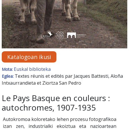
Katalogoan ikusi
Euskal biblioteka
Mota:
Textes réunis et edités par Jacques Battesti, Aloña
Egilea:
Intxaurrandieta et Ziortza San Pedro
Le Pays Basque en couleurs :
autochromes, 1907-1935
Autokromoa koloretako lehen prozesu fotografikoa
izan zen, industrialki ekoiztua eta nazioartean