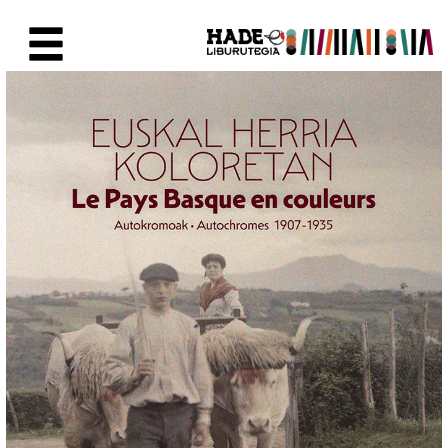
Eduki nagusira joan
Eskuratu berriak Fitxa - Liburu