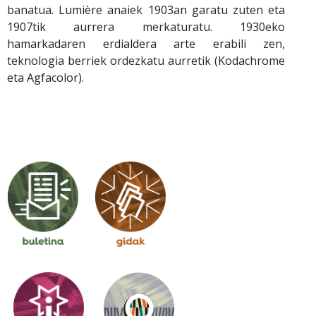
banatua. Lumière anaiek 1903an garatu zuten eta
1907tik aurrera merkaturatu. 1930eko
hamarkadaren erdialdera arte erabili zen,
teknologia berriek ordezkatu aurretik (Kodachrome
eta Agfacolor).