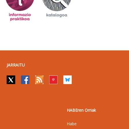
JARRAITU
HABEren Orriak
Habe