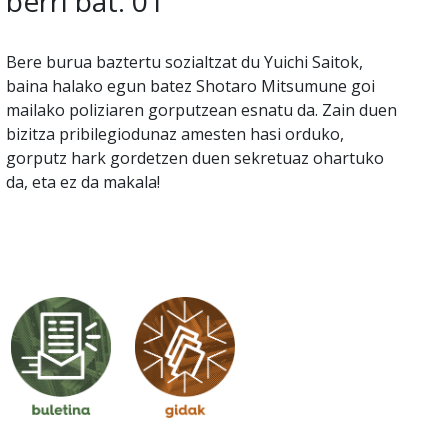
berri bat. 01
Bere burua baztertu sozialtzat du Yuichi Saitok,
baina halako egun batez Shotaro Mitsumune goi
mailako poliziaren gorputzean esnatu da. Zain duen
bizitza pribilegiodunaz amesten hasi orduko,
gorputz hark gordetzen duen sekretuaz ohartuko
da, eta ez da makala!