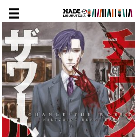
Eduki nagusira joan
Eskuratu berriak Fitxa - Liburu