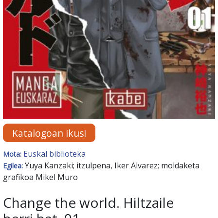
Katalogoan ikusi
Euskal biblioteka
Mota:
Yuya Kanzaki; itzulpena, Iker Alvarez; moldaketa
Egilea:
grafikoa Mikel Muro
Change the world. Hiltzaile