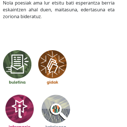
Nola poesiak ama lur etsitu bati esperantza berria
eskaintzen ahal duen, maitasuna, edertasuna eta
zoriona bideratuz.