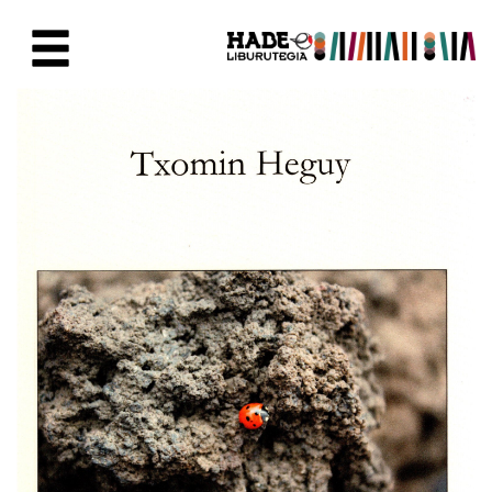
Eduki nagusira joan
Eskuratu berriak Fitxa - Liburu