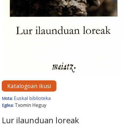
Katalogoan ikusi
Euskal biblioteka
Mota:
Txomin Heguy
Egilea:
Lur ilaunduan loreak