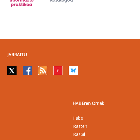
JARRAITU
HABEren Orriak
Habe
Ikasten
Ikasbil