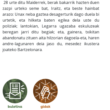
28 urte ditu Maiderrek, berak bakarrik hazten duen
zazpi urteko seme bat, Iraitz, eta beste hainbat
arazo: Unax neba gaztea desagerturik dago duela bi
urtetik, eta hilketa baten egilea dela uste du
poliziak; lantokian, Legarra ugazaba eskuluzeak
beregan jarri ditu begiak; eta, gainera, txikitan
abandonatu zituen aita hilzorian dagoela-eta, haren
andre-lagunaren deia jaso du, mesedez ikustera
joateko Bartzelonara.