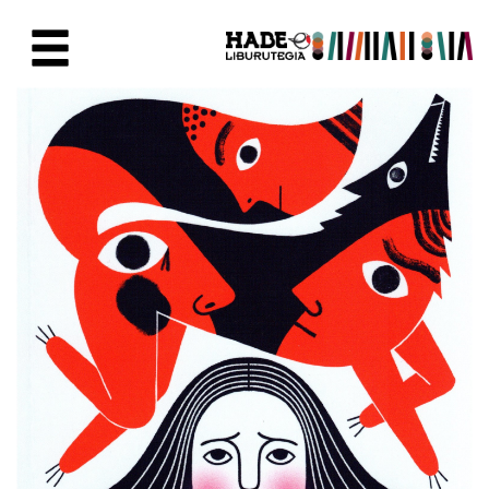
Eduki nagusira joan
Eskuratu berriak Fitxa - Liburu