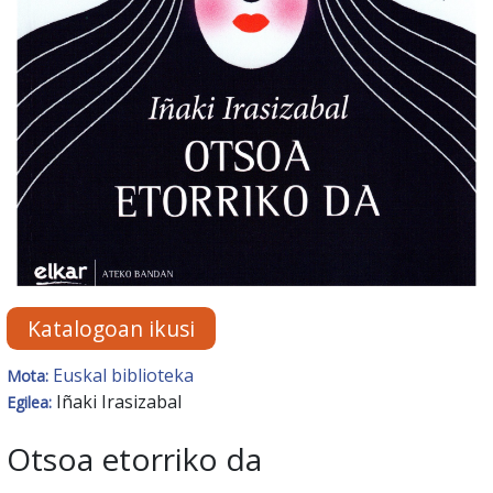
Katalogoan ikusi
Euskal biblioteka
Mota:
Iñaki Irasizabal
Egilea:
Otsoa etorriko da