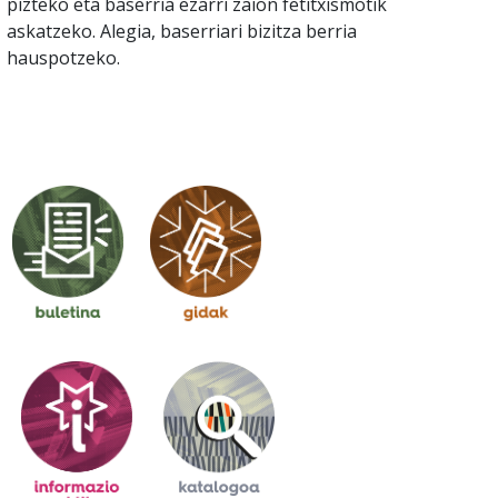
pizteko eta baserria ezarri zaion fetitxismotik
askatzeko. Alegia, baserriari bizitza berria
hauspotzeko.