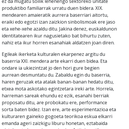
ez da mugatu soilik lehenengo sektoreko unitate
produktibo familiarrak urratu duen bidera. XIX.
mendearen amaieratik aurrera baserriari aitortu,
eraiki edo egotzi izan zaizkion sinbolismoak ere jaso
eta xehe-xehe azaldu ditu. Jakina denez, euskaldunon
identitatearen ikur nagusietako bat bihurtu zuten,
nahiz eta ikur horren esanahiak aldatzen joan diren.
Egileak ikerketa kulturalen ekarpenez argitu du
baserria XXI. mendera arte ekarri duen bidea. Eta
ondare ia ukiezintzat jo den hori gure begien
aurrean desmuntatu du. Zabaldu egin du baserria,
haren geruzak eta atalak banan-banan hedatu ditu,
etxea mota askotako egintzetara ireki arte. Horrela,
harreman sareak ehundu ez ezik, esanahi berriak
proposatu ditu, are probokatu ere, performance
sorta baten bidez. Izan ere, arte esperimentazioa eta
kulturaren gaineko gogoeta teorikoa eskua elkarri
emanda ageri zaizkigu liburu honetan, eztabaida