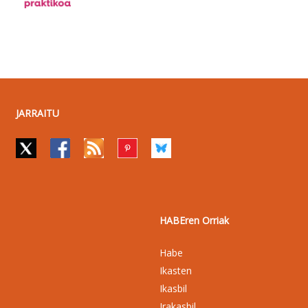
JARRAITU
HABEren Orriak
Habe
Ikasten
Ikasbil
Irakasbil