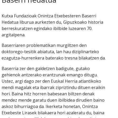
Kutxa Fundazioak Onintza Etxebesteren Baserri
Hedatua liburua aurkezten du, Gipuzkoako historia
berreskuratzen egindako ibilbide luzearen 70.
argitalpena.
Baserriaren problematikan murgiltzen den
doktorego-tesitik abiatuta, lan hau diziplinarteko
ezagutza-hurrenkera baterako tresna bilakatzen da.
Baserria zer den galdetzen badigute, gutako
gehienok antzerako erantzunak emango ditugu.
Ustez, argi dago zer den Euskal Herria atlantikoko
mendi magalak eta ibarrak zipriztindu dituen eraikin
hori. Baina hitz horren babesean biltzen denak
mendez mende garatu duen ibilbidea dirudien baino
askoz bihurriagoa da. Ikerketa honetan, Onintza
Etxebeste Lirasek bilakaera hori azaleratu du, baina