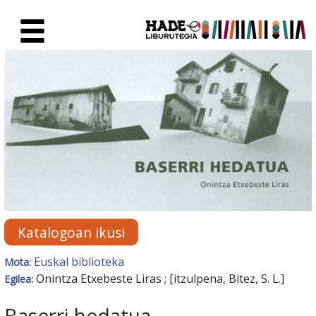
Eduki nagusira joan
Eskuratu berriak Fitxa - Liburu
Katalogoan ikusi
Euskal biblioteka
Mota:
Onintza Etxebeste Liras ; [itzulpena, Bitez, S. L.]
Egilea:
Baserri hedatua