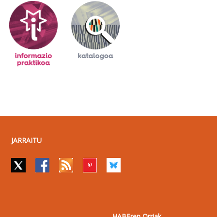
JARRAITU
HABEren Orriak