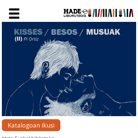
Eduki nagusira joan
Eskuratu berriak Fitxa - Liburu
Katalogoan ikusi