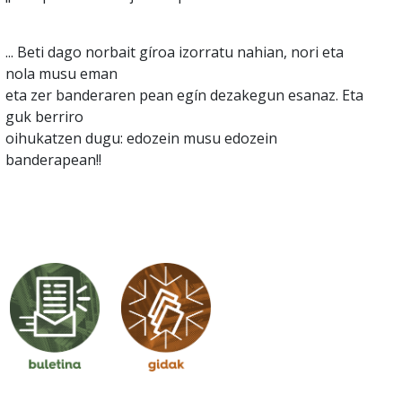
... Beti dago norbait gíroa izorratu nahian, nori eta
nola musu eman
eta zer banderaren pean egín dezakegun esanaz. Eta
guk berriro
oihukatzen dugu: edozein musu edozein
banderapean!!