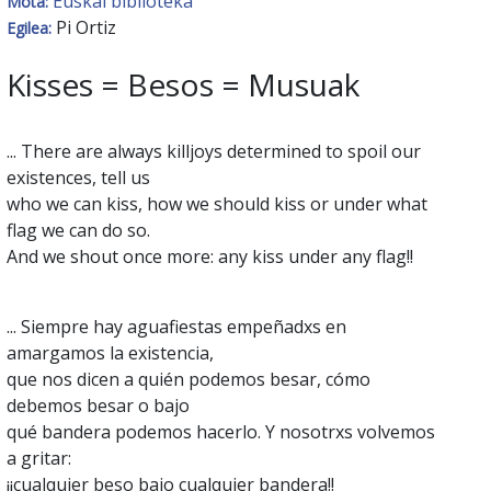
Euskal biblioteka
Mota:
Pi Ortiz
Egilea:
Kisses = Besos = Musuak
... There are always killjoys determined to spoil our
existences, tell us
who we can kiss, how we should kiss or under what
flag we can do so.
And we shout once more: any kiss under any flag!!
... Siempre hay aguafiestas empeñadxs en
amargamos la existencia,
que nos dicen a quién podemos besar, cómo
debemos besar o bajo
qué bandera podemos hacerlo. Y nosotrxs volvemos
a gritar:
¡¡cualquier beso bajo cualquier bandera!!