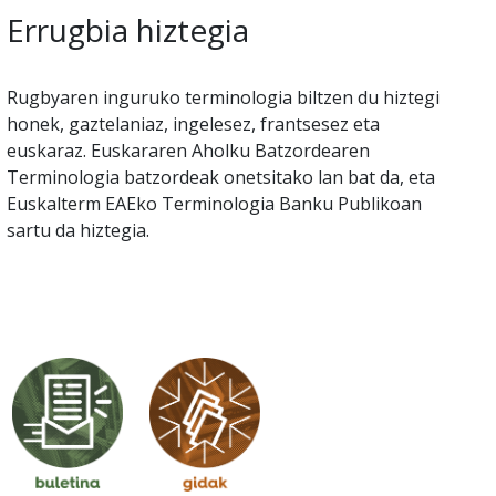
Errugbia hiztegia
Rugbyaren inguruko terminologia biltzen du hiztegi
honek, gaztelaniaz, ingelesez, frantsesez eta
euskaraz. Euskararen Aholku Batzordearen
Terminologia batzordeak onetsitako lan bat da, eta
Euskalterm EAEko Terminologia Banku Publikoan
sartu da hiztegia.