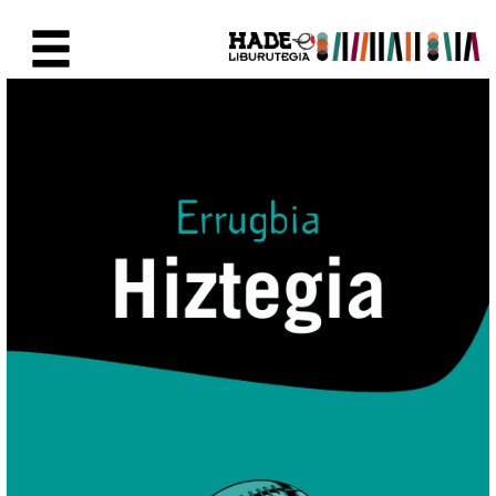
Eduki nagusira joan
Eskuratu berriak Fitxa - Liburu