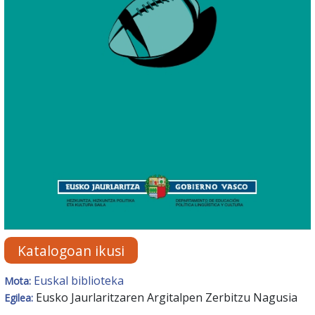
Katalogoan ikusi
Euskal biblioteka
Mota:
Eusko Jaurlaritzaren Argitalpen Zerbitzu Nagusia
Egilea: