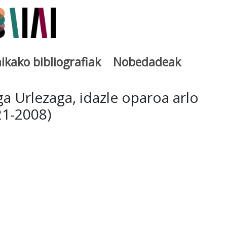
ikako bibliografiak
Nobedadeak
utegia
a Urlezaga, idazle oparoa arlo
21-2008)