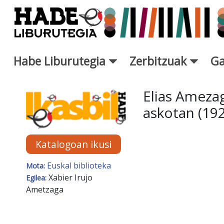
Eduki nagusira joan
Habe Liburutegia
Zerbitzuak
Ga
Eskuratu berriak Fitxa - Libur
Elias Amezag
askotan (19
Katalogoan ikusi
Euskal biblioteka
Mota:
Xabier Irujo
Egilea:
Ametzaga