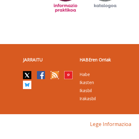
JARRAITU
HABEren Orriak
Habe
Ikasten
Ikasbil
Irakasbil
Lege Informazioa