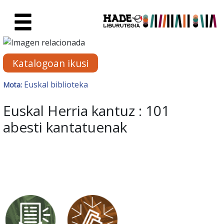
Eduki nagusira joan
Eskuratu berriak Fitxa - Liburu
Katalogoan ikusi
Euskal biblioteka
Mota:
Euskal Herria kantuz : 101
abesti kantatuenak