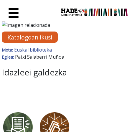
Eduki nagusira joan
Eskuratu berriak Fitxa - Liburu
Katalogoan ikusi
Euskal biblioteka
Mota:
Patxi Salaberri Muñoa
Egilea:
Idazleei galdezka