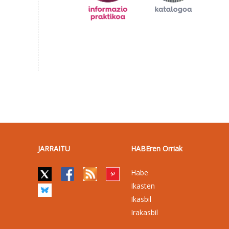
JARRAITU
HABEren Orriak
Habe
Ikasten
Ikasbil
Irakasbil