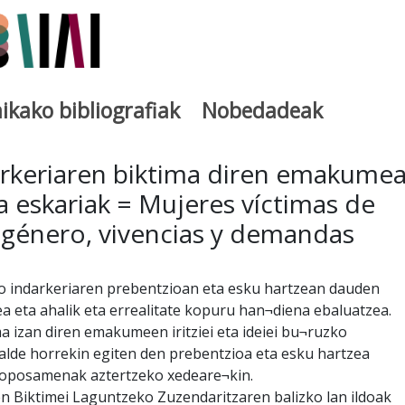
ikako bibliografiak
Nobedadeak
utegia
rkeriaren biktima diren emakumea
a eskariak = Mujeres víctimas de
 género, vivencias y demandas
 indarkeriaren prebentzioan eta esku hartzean dauden
 eta ahalik eta errealitate kopuru han¬diena ebaluatzea.
ma izan diren emakumeen iritziei eta ideiei bu¬ruzko
alde horrekin egiten den prebentzioa eta esku hartzea
roposamenak aztertzeko xedeare¬kin.
n Biktimei Laguntzeko Zuzendaritzaren balizko lan ildoak