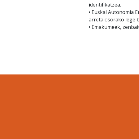
identifikatzea.
• Euskal Autonomia E
arreta osorako lege 
• Emakumeek, zenbait