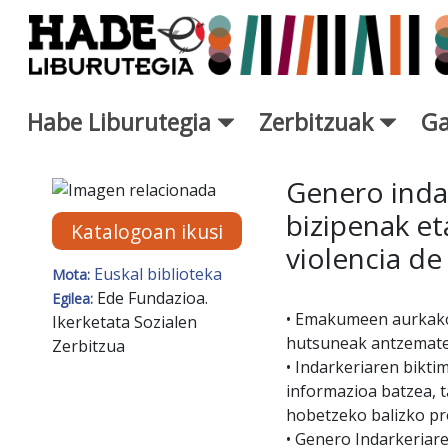
Eduki nagusira joan
Habe Liburutegia
Zerbitzuak
Ga
Eskuratu berriak Fitxa - Libur
Genero inda
bizipenak et
Katalogoan ikusi
violencia de
Euskal biblioteka
Mota:
Ede Fundazioa.
Egilea:
• Emakumeen aurkako
Ikerketata Sozialen
hutsuneak antzematea
Zerbitzua
• Indarkeriaren bikti
informazioa batzea, t
hobetzeko balizko p
• Genero Indarkeriare