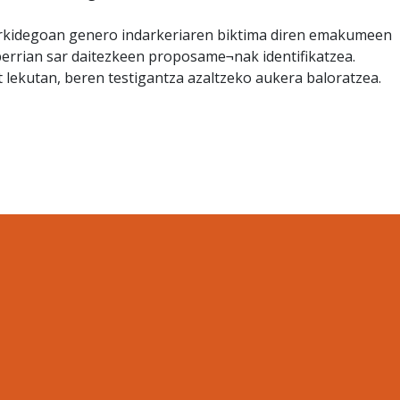
rkidegoan genero indarkeriaren biktima diren emakumeen
berrian sar daitezkeen proposame¬nak identifikatzea.
 lekutan, beren testigantza azaltzeko aukera baloratzea.