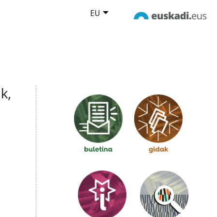
EU
k,