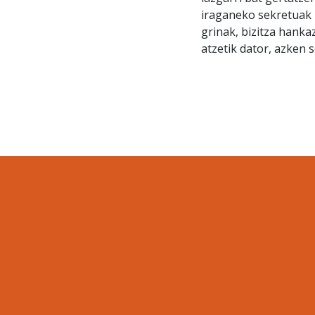
iraganeko sekretuak 
grinak, bizitza hanka
atzetik dator, azken 