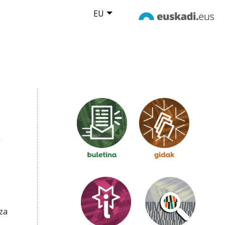
EU
a
za