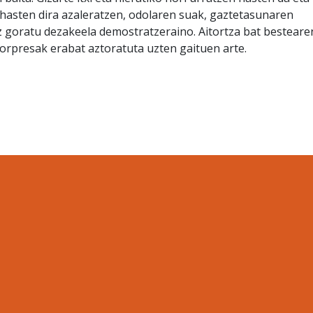
hasten dira azaleratzen, odolaren suak, gaztetasunaren
z goratu dezakeela demostratzeraino. Aitortza bat besteare
sorpresak erabat aztoratuta uzten gaituen arte.