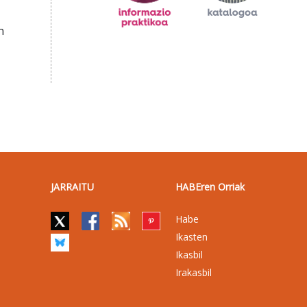
n
JARRAITU
HABEren Orriak
Habe
Ikasten
Ikasbil
Irakasbil