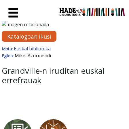
Eduki nagusira joan
Eskuratu berriak Fitxa - Liburu
Katalogoan ikusi
Euskal biblioteka
Mota:
Mikel Azurmendi
Egilea:
Grandville-n iruditan euskal
errefrauak