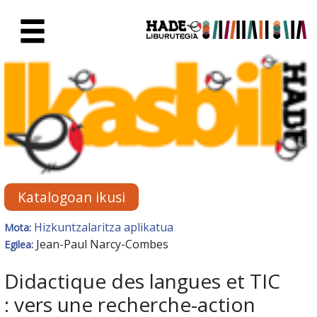
Eduki nagusira joan
Eskuratu berriak Fitxa - Liburu
Katalogoan ikusi
Hizkuntzalaritza aplikatua
Mota:
Jean-Paul Narcy-Combes
Egilea:
Didactique des langues et TIC
: vers une recherche-action