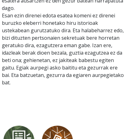
esatera ausartzen ez den gezur batean harrapatuta
dago.
Esan ezin direnei edota esatea komeni ez direnei
buruzko eleberri honetako hiru istorioak
ustekabean gurutzatuko dira. Eta halabeharrez edo,
bizi dituzten pertsonaien sekretuak bere horretan
geratuko dira, ezagutzera eman gabe. Izan ere,
idazleak berak dioen bezala, guztia ezagutzea ez da
beti ona; gehienetan, ez jakiteak babestu egiten
gaitu. Egiak aurpegi asko baititu eta gezurrak ere
bai. Eta batzuetan, gezurra da egiaren aurpegietako
bat.