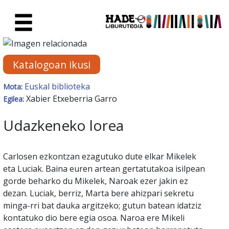
Eduki nagusira joan
Eskuratu berriak Fitxa - Liburu
Katalogoan ikusi
Euskal biblioteka
Mota:
Xabier Etxeberria Garro
Egilea:
Udazkeneko lorea
Carlosen ezkontzan ezagutuko dute elkar Mikelek
eta Luciak. Baina euren artean gertatutakoa isilpean
gorde beharko du Mikelek, Naroak ezer jakin ez
dezan. Luciak, berriz, Marta bere ahizpari sekretu
minga-rri bat dauka argitzeko; gutun batean idatziz
kontatuko dio bere egia osoa. Naroa ere Mikeli