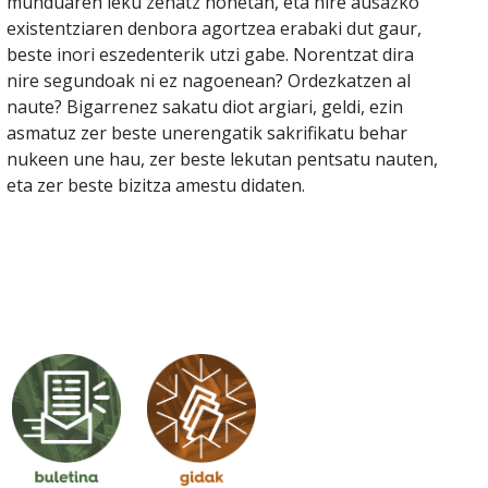
munduaren leku zehatz honetan, eta nire ausazko
existentziaren denbora agortzea erabaki dut gaur,
beste inori eszedenterik utzi gabe. Norentzat dira
nire segundoak ni ez nagoenean? Ordezkatzen al
naute? Bigarrenez sakatu diot argiari, geldi, ezin
asmatuz zer beste unerengatik sakrifikatu behar
nukeen une hau, zer beste lekutan pentsatu nauten,
eta zer beste bizitza amestu didaten.