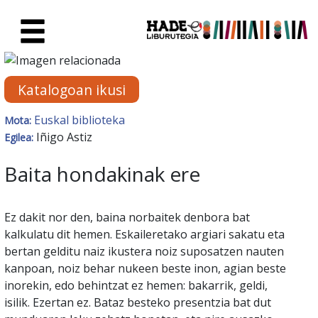
Eduki nagusira joan
Eskuratu berriak Fitxa - Liburu
Katalogoan ikusi
Euskal biblioteka
Mota:
Iñigo Astiz
Egilea:
Baita hondakinak ere
Ez dakit nor den, baina norbaitek denbora bat
kalkulatu dit hemen. Eskaileretako argiari sakatu eta
bertan gelditu naiz ikustera noiz suposatzen nauten
kanpoan, noiz behar nukeen beste inon, agian beste
inorekin, edo behintzat ez hemen: bakarrik, geldi,
isilik. Ezertan ez. Bataz besteko presentzia bat dut