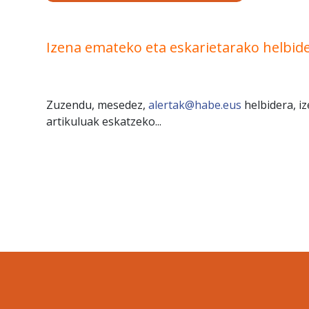
Izena emateko eta eskarietarako helbid
Zuzendu, mesedez,
alertak@habe.eus
helbidera, i
artikuluak eskatzeko...