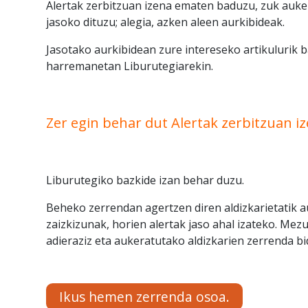
Alertak zerbitzuan izena ematen baduzu, zuk auker
jasoko dituzu; alegia, azken aleen aurkibideak.
Jasotako aurkibidean zure intereseko artikulurik b
harremanetan Liburutegiarekin.
Zer egin behar dut Alertak zerbitzuan 
Liburutegiko bazkide izan behar duzu.
Beheko zerrendan agertzen diren aldizkarietatik a
zaizkizunak, horien alertak jaso ahal izateko. Mezu
adieraziz eta aukeratutako aldizkarien zerrenda bid
Ikus hemen zerrenda osoa.