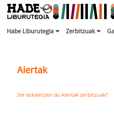
Eduki nagusira joan
Habe Liburutegia
Zerbitzuak
Ga
Alertak - Liburutegia
Alertak
Zer eskaintzen du Alertak zerbitzuak?