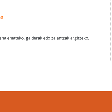
ea
zena emateko, galderak edo zalantzak argitzeko,