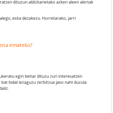
atzen dituzun aldizkarietako azken aleen alertak
alego, eska dezakezu. Horretarako, jarri
izena emateko?
ukeratu egin behar dituzu zuri interesatzen
 bat bidal iezaguzu zerbitzua jaso nahi duzula
aliz.