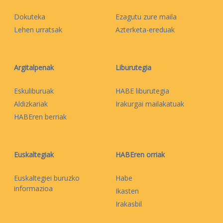
Dokuteka
Ezagutu zure maila
Lehen urratsak
Azterketa-ereduak
Argitalpenak
Liburutegia
Eskuliburuak
HABE liburutegia
Aldizkariak
Irakurgai mailakatuak
HABEren berriak
Euskaltegiak
HABEren orriak
Euskaltegiei buruzko
Habe
informazioa
Ikasten
Irakasbil