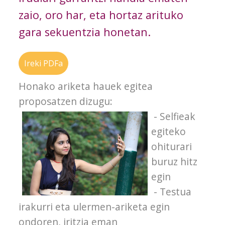
zaio, oro har, eta hortaz arituko
gara sekuentzia honetan.
Ireki PDFa
Honako ariketa hauek egitea
proposatzen dizugu:
- Selfieak
egiteko
ohiturari
buruz hitz
egin
- Testua
irakurri eta ulermen-ariketa egin
ondoren, iritzia eman