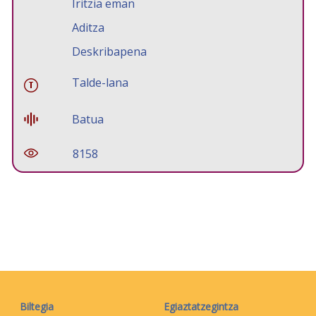
Iritzia eman
Aditza
Deskribapena
Talde-lana
Batua
8158
Biltegia
Egiaztatzegintza