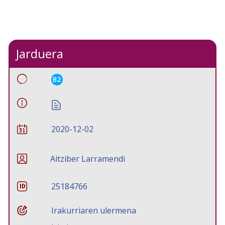
Jarduera
B2
2020-12-02
Aitziber Larramendi
25184766
Irakurriaren ulermena