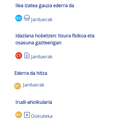
Ilea izatea gauza ederra da
B2
Jarduerak
Idazlana hobetzen: Itxura fisikoa eta
osasuna gazteengan
C1
Jarduerak
Ederra da hitza
Jarduerak
B1
Irudi-aholkularia
B1
Dokuteka