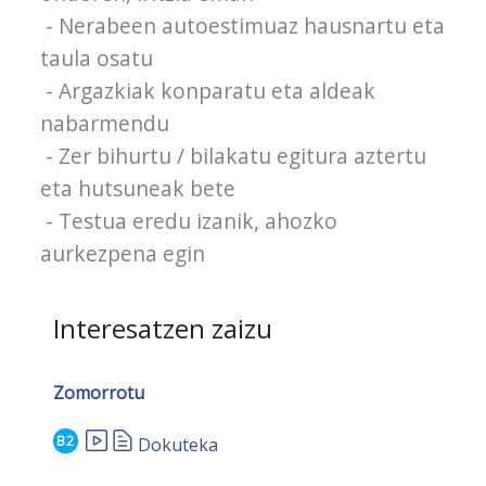
- Nerabeen autoestimuaz hausnartu eta
taula osatu
- Argazkiak konparatu eta aldeak
nabarmendu
- Zer bihurtu / bilakatu egitura aztertu
eta hutsuneak bete
- Testua eredu izanik, ahozko
aurkezpena egin
Interesatzen zaizu
Zomorrotu
B2
Dokuteka