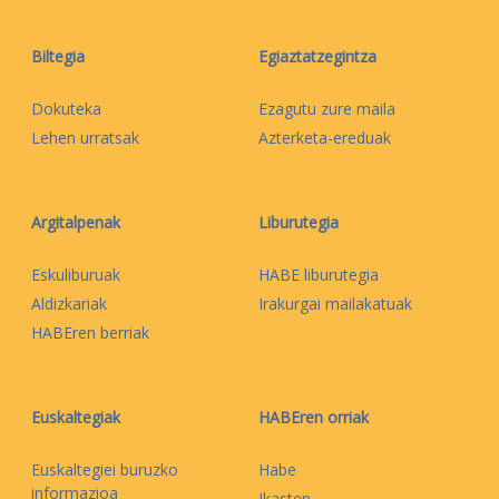
Biltegia
Egiaztatzegintza
Dokuteka
Ezagutu zure maila
Lehen urratsak
Azterketa-ereduak
Argitalpenak
Liburutegia
Eskuliburuak
HABE liburutegia
Aldizkariak
Irakurgai mailakatuak
HABEren berriak
Euskaltegiak
HABEren orriak
Euskaltegiei buruzko
Habe
informazioa
Ikasten