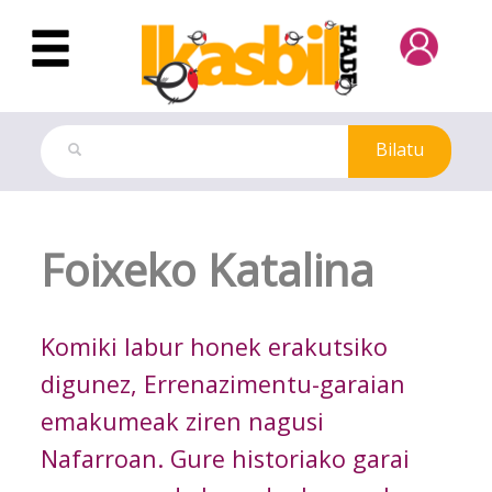
Eduki nagusira joan
Bilatu
irakurgai-mailakatuak-fitxa
Foixeko Katalina
Komiki labur honek erakutsiko
digunez, Errenazimentu-garaian
emakumeak ziren nagusi
Nafarroan. Gure historiako garai