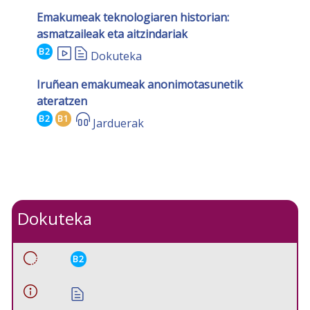
Emakumeak teknologiaren historian:
asmatzaileak eta aitzindariak
B2
Dokuteka
Iruñean emakumeak anonimotasunetik
ateratzen
B2
B1
Jarduerak
Dokuteka
B2