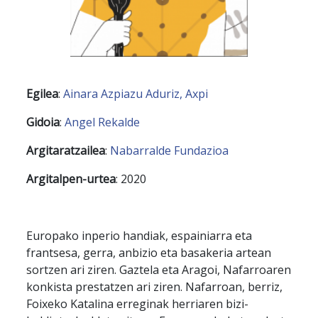
Egilea
:
Ainara Azpiazu Aduriz, Axpi
Gidoia
:
Angel Rekalde
Argitaratzailea
:
Nabarralde Fundazioa
Argitalpen-urtea
: 2020
Europako inperio handiak, espainiarra eta
frantsesa, gerra, anbizio eta basakeria artean
sortzen ari ziren. Gaztela eta Aragoi, Nafarroaren
konkista prestatzen ari ziren. Nafarroan, berriz,
Foixeko Katalina erreginak herriaren bizi-