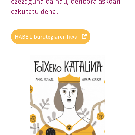
ezezaguna da hau, denbora askoan
ezkutatu dena.
HABE Liburutegiaren fitxa