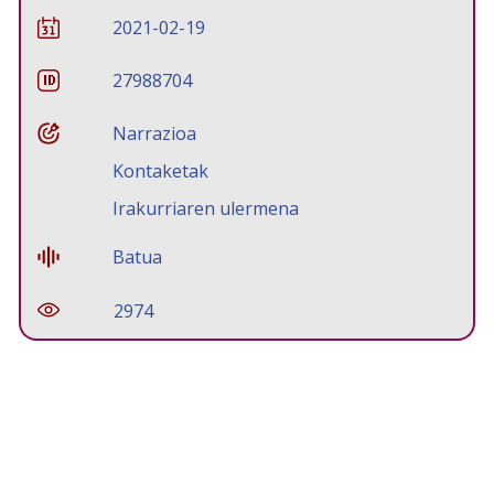
2021-02-19
27988704
Narrazioa
Kontaketak
Irakurriaren ulermena
Batua
2974