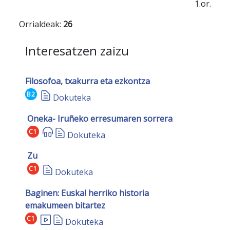
1.or.
Orrialdeak:
26
Interesatzen zaizu
Filosofoa, txakurra eta ezkontza
B2
Dokuteka
Oneka- Iruñeko erresumaren sorrera
C1
Dokuteka
Zu
C1
Dokuteka
Baginen: Euskal herriko historia
emakumeen bitartez
C1
Dokuteka