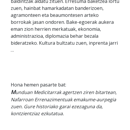
baldintzak aldatu zituen. Erresuma baketzea lortu
zuen, hainbat hamarkadatan banderizoen,
agramonteen eta beaumontesen arteko
borrokak jasan ondoren. Bake-egoerak aukera
eman zion herrien merkatuak, ekonomia,
administrazioa, diplomazia behar bezala
bideratzeko. Kultura bultzatu zuen, inprenta jarri
…
Hona hemen pasarte bat:
M
unduan Medicitarrak agertzen ziren bitartean,
Nafarroan Errenazimentuak emakume-aurpegia
zuen. Gure historiako garai ezezaguna da,
kontzientziaz ezkutatua.