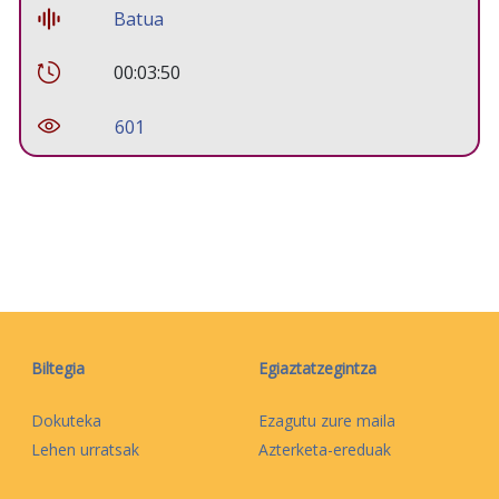
Batua
00:03:50
601
Biltegia
Egiaztatzegintza
Dokuteka
Ezagutu zure maila
Lehen urratsak
Azterketa-ereduak