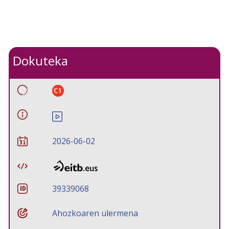
Dokuteka
C1
2026-06-02
39339068
Ahozkoaren ulermena