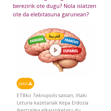
berezirik ote dugu? Nola islatzen
ote da elebitasuna garunean?
Jaitsi
ETBko
Teknopolis
saioan, Iñaki
Leturia kazetariak Kepa Erdozia
ikertzailea elkarrizketatu du.