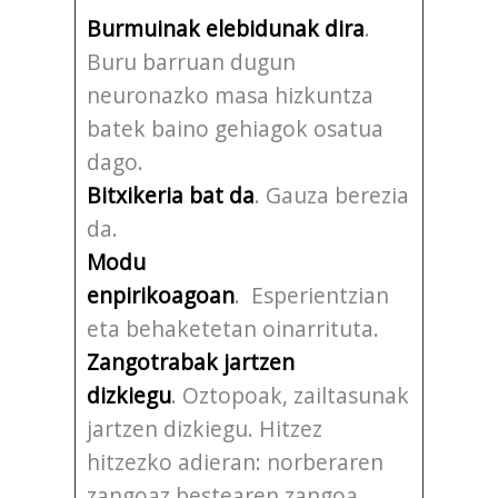
Burmuinak elebidunak dira
.
Buru barruan dugun
neuronazko masa hizkuntza
batek baino gehiagok osatua
dago.
Bitxikeria bat da
. Gauza berezia
da.
Modu
enpirikoagoan
. Esperientzian
eta behaketetan oinarrituta.
Zangotrabak jartzen
dizkiegu
. Oztopoak, zailtasunak
jartzen dizkiegu. Hitzez
hitzezko adieran: norberaren
zangoaz bestearen zangoa