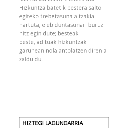
Hizkuntza batetik bestera salto
egiteko trebetasuna aitzakia
hartuta, elebiduntasunari buruz
hitz egin dute; besteak
beste, adituak hizkuntzak
garunean nola antolatzen diren a
zaldu du.
HIZTEGI LAGUNGARRIA