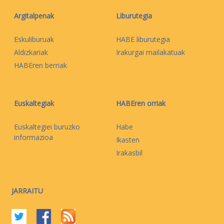
Argitalpenak
Liburutegia
Eskuliburuak
HABE liburutegia
Aldizkariak
Irakurgai mailakatuak
HABEren berriak
Euskaltegiak
HABEren orriak
Euskaltegiei buruzko
Habe
informazioa
Ikasten
Irakasbil
JARRAITU