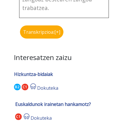
trabatzea.
Transkripzioa:[+]
Interesatzen zaizu
Hizkuntza-bidaiak
B2
C1
Dokuteka
Euskaldunok irainetan hankamotz?
C1
Dokuteka