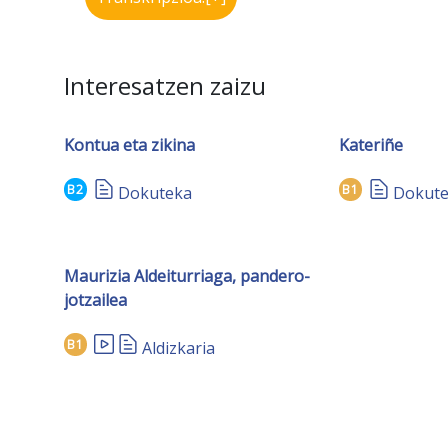
Interesatzen zaizu
Kontua eta zikina
Kateriñe
B2
B1
Dokuteka
Dokut
Maurizia Aldeiturriaga, pandero-
jotzailea
B1
Aldizkaria