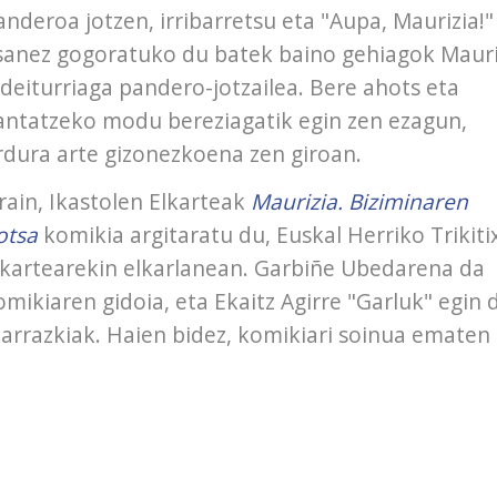
anderoa jotzen, irribarretsu eta "Aupa, Maurizia!"
sanez gogoratuko du batek baino gehiagok Mauri
ldeiturriaga pandero-jotzailea. Bere ahots eta
antatzeko modu bereziagatik egin zen ezagun,
rdura arte gizonezkoena zen giroan.
rain, Ikastolen Elkarteak
Maurizia. Biziminaren
otsa
komikia argitaratu du, Euskal Herriko Trikiti
lkartearekin elkarlanean. Garbiñe Ubedarena da
omikiaren gidoia, eta Ekaitz Agirre "Garluk" egin 
arrazkiak. Haien bidez, komikiari soinua ematen