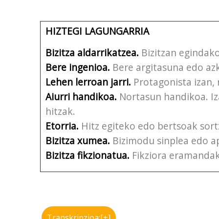
HIZTEGI LAGUNGARRIA
Bizitza aldarrikatzea.
Bizitzan egindako
Bere ingenioa.
Bere argitasuna edo azka
Lehen lerroan jarri.
Protagonista izan
Aiurri handikoa.
Nortasun handikoa. I
hitzak.
Etorria.
Hitz egiteko edo bertsoak sort
Bizitza xumea.
Bizimodu sinplea edo ap
Bizitza fikzionatua.
Fikziora eramandako
Transkripzioa:[+]