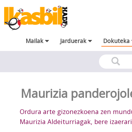
Eduki nagusira joan
Mailak
Jarduerak
Dokuteka
Dokuteka
Maurizia panderojol
Ordura arte gizonezkoena zen mundu 
Maurizia Aldeiturriagak, bere izaerari