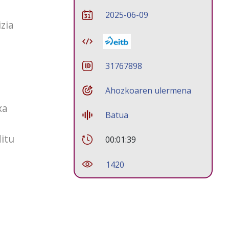
2025-06-09
zia
31767898
Ahozkoaren ulermena
xa
Batua
ditu
00:01:39
1420