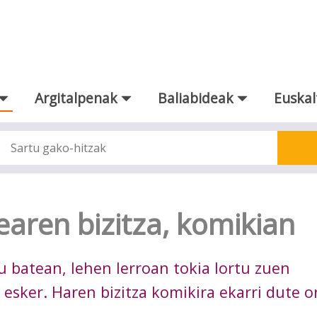
Argitalpenak
Baliabideak
Euskal
earen bizitza, komikian
batean, lehen lerroan tokia lortu zuen
 esker. Haren bizitza komikira ekarri dute o