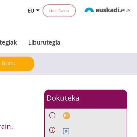
EU
Hasi Saioa
tegiak
Liburutegia
Bilatu
Dokuteka
B1
rain.