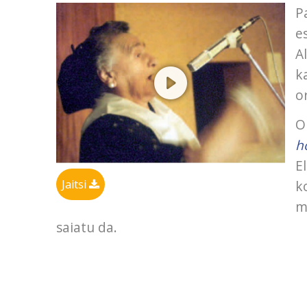
P
e
A
k
o
O
h
E
Jaitsi
k
m
saiatu da.