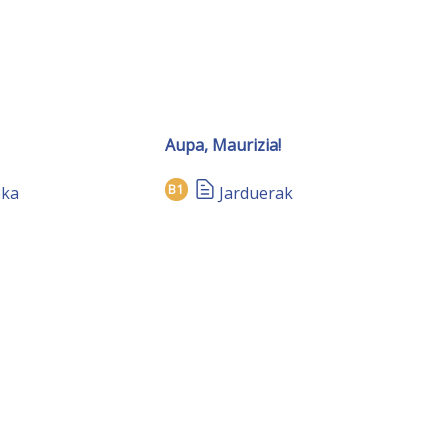
Aupa, Maurizia!
B1
eka
Jarduerak