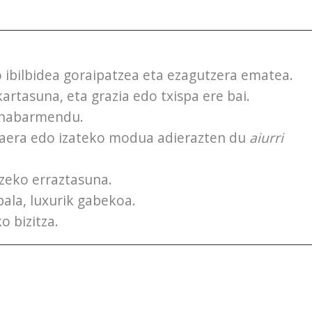
 ibilbidea goraipatzea eta ezagutzera ematea.
rtasuna, eta grazia edo txispa ere bai.
, nabarmendu.
zaera edo izateko modua adierazten du
aiurri
zeko erraztasuna.
ala, luxurik gabekoa.
 bizitza.