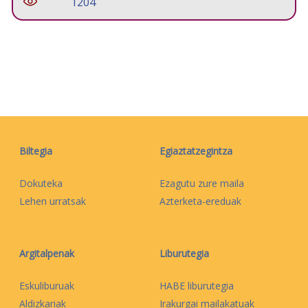
1204
Biltegia
Egiaztatzegintza
Dokuteka
Ezagutu zure maila
Lehen urratsak
Azterketa-ereduak
Argitalpenak
Liburutegia
Eskuliburuak
HABE liburutegia
Aldizkariak
Irakurgai mailakatuak