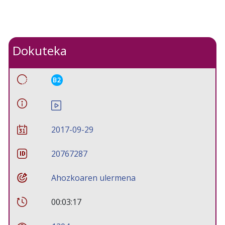
Dokuteka
B2
2017-09-29
20767287
Ahozkoaren ulermena
00:03:17