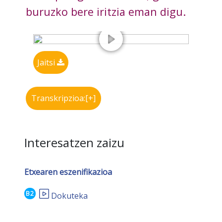
buruzko bere iritzia eman digu.
Jaitsi
Transkripzioa:[+]
Interesatzen zaizu
Etxearen eszenifikazioa
B2
Dokuteka