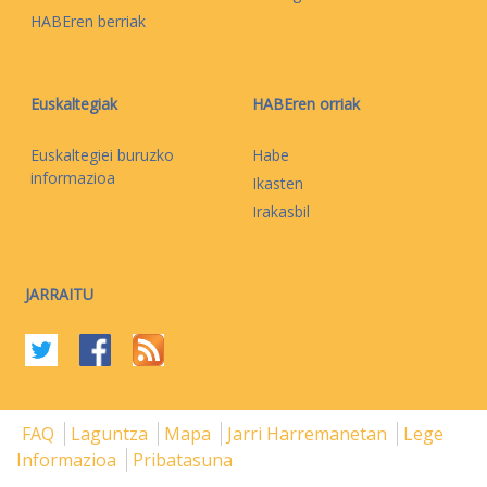
HABEren berriak
Euskaltegiak
HABEren orriak
Euskaltegiei buruzko
Habe
informazioa
Ikasten
Irakasbil
JARRAITU
FAQ
Laguntza
Mapa
Jarri Harremanetan
Lege
Informazioa
Pribatasuna