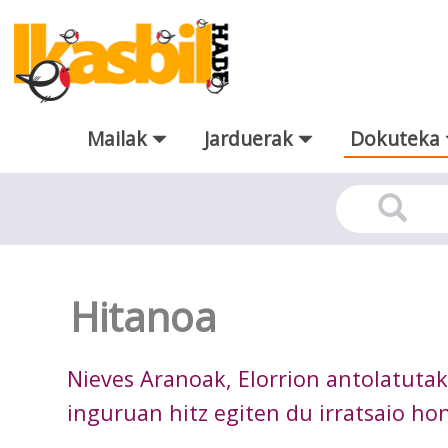
Eduki nagusira joan
Mailak
Jarduerak
Dokuteka
Dokuteka
Hitanoa
Nieves Aranoak, Elorrion antolatutak
inguruan hitz egiten du irratsaio ho