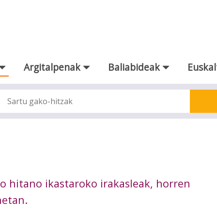
Argitalpenak
Baliabideak
Euskal
o hitano ikastaroko irakasleak, horren
netan.