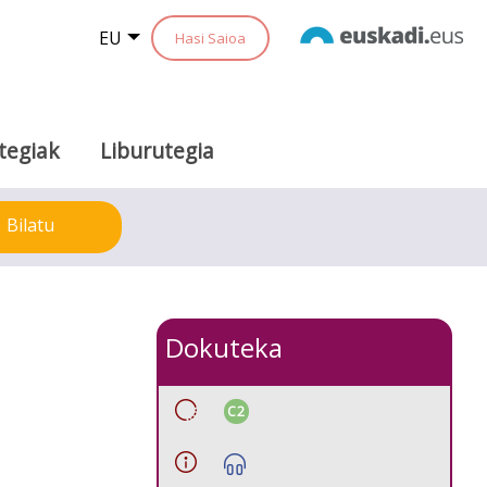
EU
Hasi Saioa
tegiak
Liburutegia
Bilatu
Dokuteka
C2