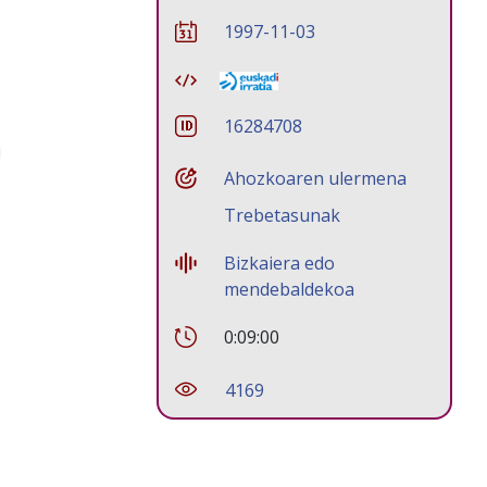
1997-11-03
16284708
Ahozkoaren ulermena
Trebetasunak
Bizkaiera edo
mendebaldekoa
0:09:00
4169