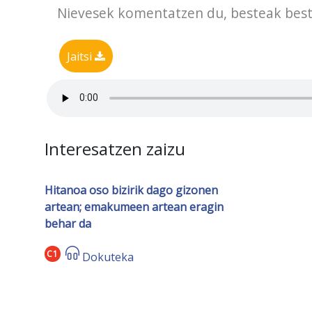
Nievesek komentatzen du, besteak beste
Jaitsi
Interesatzen zaizu
Hitanoa oso bizirik dago gizonen
artean; emakumeen artean eragin
behar da
C1
Dokuteka