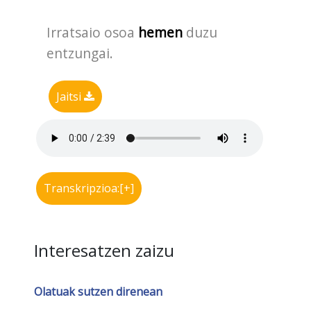
Irratsaio osoa
hemen
duzu
entzungai.
Jaitsi
Transkripzioa:[+]
Interesatzen zaizu
Olatuak sutzen direnean