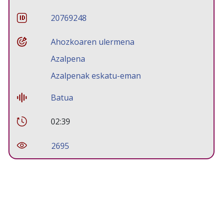
20769248
Ahozkoaren ulermena
Azalpena
Azalpenak eskatu-eman
Batua
02:39
2695