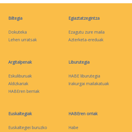
Biltegia
Egiaztatzegintza
Dokuteka
Ezagutu zure maila
Lehen urratsak
Azterketa-ereduak
Argitalpenak
Liburutegia
Eskuliburuak
HABE liburutegia
Aldizkariak
Irakurgai mailakatuak
HABEren berriak
Euskaltegiak
HABEren orriak
Euskaltegiei buruzko
Habe