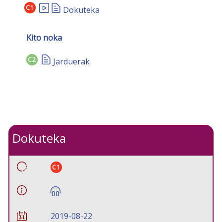
C1
Dokuteka
Kito noka
C2
Jarduerak
Dokuteka
C1
2019-08-22