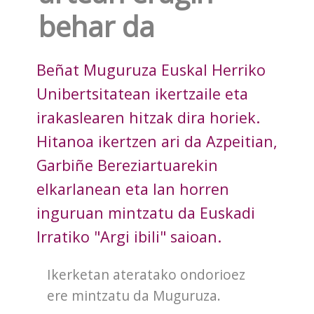
behar da
Beñat Muguruza Euskal Herriko
Unibertsitatean ikertzaile eta
irakaslearen hitzak dira horiek.
Hitanoa ikertzen ari da Azpeitian,
Garbiñe Bereziartuarekin
elkarlanean eta lan horren
inguruan mintzatu da Euskadi
Irratiko "Argi ibili" saioan.
Ikerketan ateratako ondorioez
ere mintzatu da Muguruza.