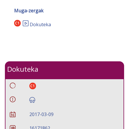
Muga-zergak
C1
Dokuteka
Dokuteka
C1
2017-03-09
16171862