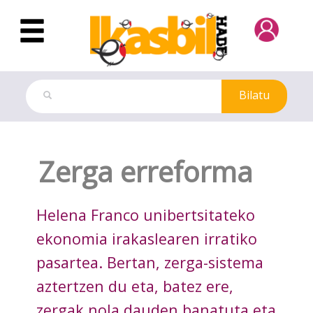
Eduki nagusira joan
Bilatu
Dokuteka
Zerga erreforma
Helena Franco unibertsitateko
ekonomia irakaslearen irratiko
pasartea. Bertan, zerga-sistema
aztertzen du eta, batez ere,
zergak nola dauden banatuta eta