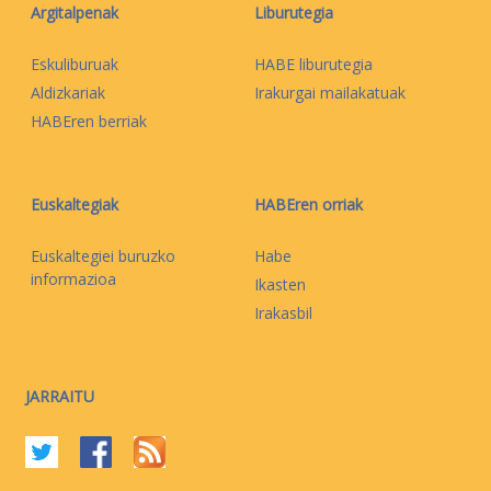
Argitalpenak
Liburutegia
Eskuliburuak
HABE liburutegia
Aldizkariak
Irakurgai mailakatuak
HABEren berriak
Euskaltegiak
HABEren orriak
Euskaltegiei buruzko
Habe
informazioa
Ikasten
Irakasbil
JARRAITU