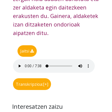
zer aldaketa egin daitezkeen
erakusten du. Gainera, aldaketek
izan ditzaketen ondorioak
aipatzen ditu.
Jaitsi
Transkripzioa:[+]
Interesatzen zaizu