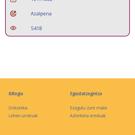
Azalpena
5418
Biltegia
Egiaztatzegintza
Dokuteka
Ezagutu zure maila
Lehen urratsak
Azterketa-ereduak