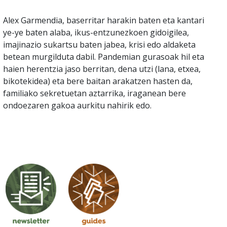
Alex Garmendia, baserritar harakin baten eta kantari
ye-ye baten alaba, ikus-entzunezkoen gidoigilea,
imajinazio sukartsu baten jabea, krisi edo aldaketa
betean murgilduta dabil. Pandemian gurasoak hil eta
haien herentzia jaso berritan, dena utzi (lana, etxea,
bikotekidea) eta bere baitan arakatzen hasten da,
familiako sekretuetan aztarrika, iraganean bere
ondoezaren gakoa aurkitu nahirik edo.