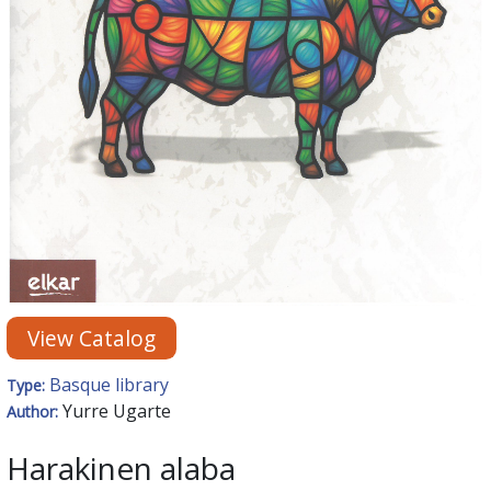
View Catalog
Basque library
Type:
Yurre Ugarte
Author:
Harakinen alaba