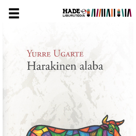
Skip to Main Content
New Books Card - Liburutegia