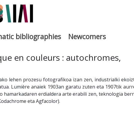
atic bibliographies
Newcomers
a
que en couleurs : autochromes,
o lehen prozesu fotografikoa izan zen, industrialki ekoiz
atua. Lumière anaiek 1903an garatu zuten eta 1907tik aurr
 hamarkadaren erdialdera arte erabili zen, teknologia berr
Kodachrome eta Agfacolor).