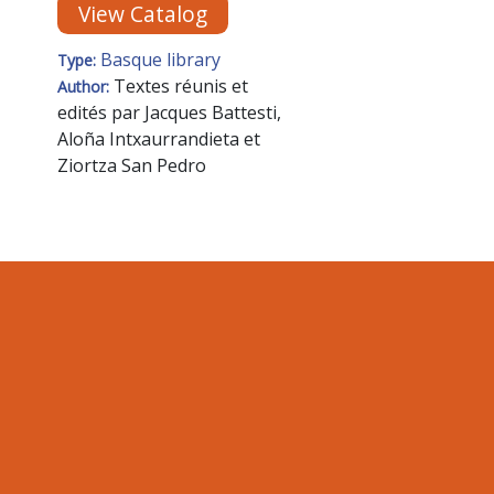
View Catalog
Basque library
Type:
Textes réunis et
Author:
edités par Jacques Battesti,
Aloña Intxaurrandieta et
Ziortza San Pedro