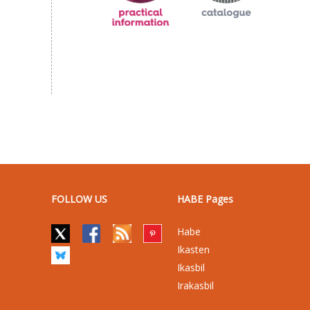
FOLLOW US
HABE Pages
Habe
Ikasten
Ikasbil
Irakasbil