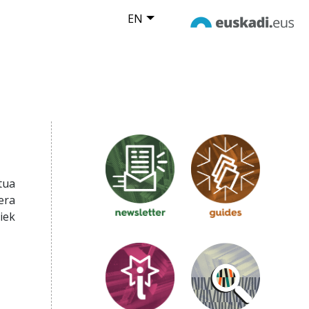
EN
tua
era
iek