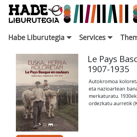
Skip to Main Content
Habe Liburutegia
Services
Them
New Books Card - Liburutegi
Le Pays Bas
1907-1935
Autokromoa koloretak
eta nazioartean ban
merkaturatu. 1930eko
ordezkatu aurretik (