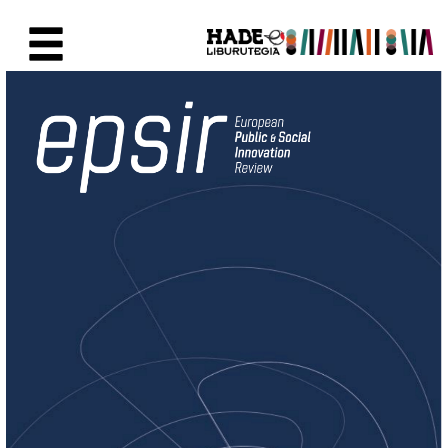
Skip to Main Content
New Books Card - Liburutegia