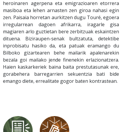
heroinaren agerpena eta emigrazioaren etorrera
masiboa eta lehen arnasten zen giroa nahasi egin
zen. Paisaia horretan aurkitzen dugu Touré, egoera
irregularrean dagoen afrikarra, iragarle gisa
magiaren arlo guztietan bere zerbitzuak eskaintzen
dituena. Biziraupen-senak bultzatuta, detektibe
inprobisatu hasiko da, eta patuak eramango du
Bilboko gizartearen behe mailarik apalenarekin
bezala goi mailako jende finenekin erlazionatzera.
Haien kaskarkeriek baina baita prestutasunak ere,
gorabehera barregarrien sekuentzia bati bide
emango diete, errealitate gogor baten kontrastean.