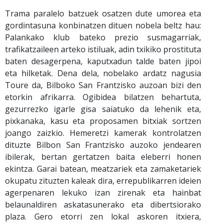
Trama paralelo batzuek osatzen dute umorea eta
gordintasuna konbinatzen dituen nobela beltz hau:
Palankako klub bateko prezio susmagarriak,
trafikatzaileen arteko istiluak, adin txikiko prostituta
baten desagerpena, kaputxadun talde baten jipoi
eta hilketak. Dena dela, nobelako ardatz nagusia
Toure da, Bilboko San Frantzisko auzoan bizi den
etorkin afrikarra. Ogibidea bilatzen behartuta,
gezurrezko igarle gisa saiatuko da lehenik eta,
pixkanaka, kasu eta proposamen bitxiak sortzen
joango zaizkio. Hemeretzi kamerak kontrolatzen
dituzte Bilbon San Frantzisko auzoko jendearen
ibilerak, bertan gertatzen baita eleberri honen
ekintza. Garai batean, meatzariek eta zamaketariek
okupatu zituzten kaleak dira, errepublikarren ideien
agerpenaren lekuko izan zirenak eta hainbat
belaunaldiren askatasunerako eta dibertsiorako
plaza. Gero etorri zen lokal askoren itxiera,