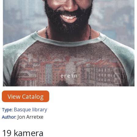
View Catalog
Basque library
Type:
Jon Arretxe
Author:
19 kamera