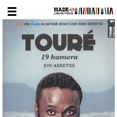
Skip to Main Content
New Books Card - Liburutegia