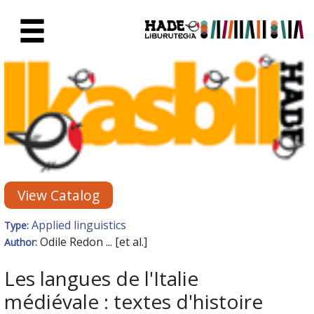
Skip to Main Content
New Books Card - Liburutegia
View Catalog
Applied linguistics
Type:
Odile Redon ... [et al.]
Author:
Les langues de l'Italie
médiévale : textes d'histoire