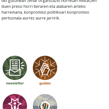
dio gutunean zehar organizazio horretan militatzen
duen preso horri beraren eta alabaren arteko
harremana, konpromiso politikoari konpromiso
pertsonala aurrez aurre jarririk.