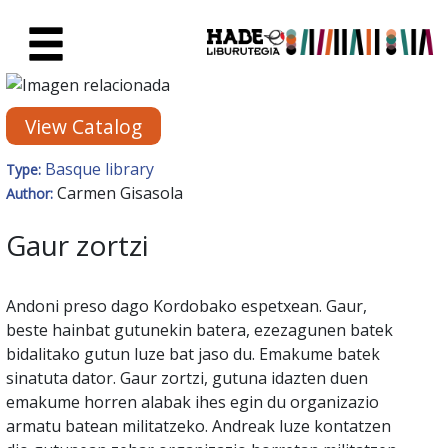
Skip to Main Content
New Books Card - Liburutegia
View Catalog
Basque library
Type:
Carmen Gisasola
Author:
Gaur zortzi
Andoni preso dago Kordobako espetxean. Gaur,
beste hainbat gutunekin batera, ezezagunen batek
bidalitako gutun luze bat jaso du. Emakume batek
sinatuta dator. Gaur zortzi, gutuna idazten duen
emakume horren alabak ihes egin du organizazio
armatu batean militatzeko. Andreak luze kontatzen