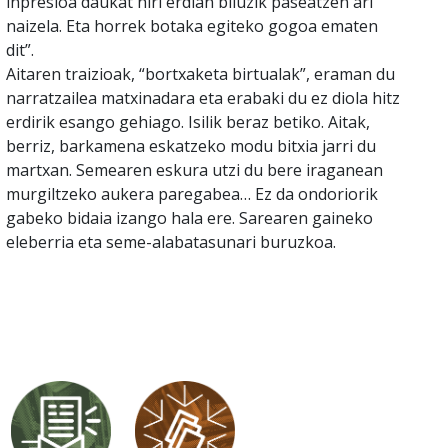
inpresioa daukat hiri erdian biluzik paseatzen ari
naizela. Eta horrek botaka egiteko gogoa ematen
dit”.
Aitaren traizioak, “bortxaketa birtualak”, eraman du
narratzailea matxinadara eta erabaki du ez diola hitz
erdirik esango gehiago. Isilik beraz betiko. Aitak,
berriz, barkamena eskatzeko modu bitxia jarri du
martxan. Semearen eskura utzi du bere iraganean
murgiltzeko aukera paregabea… Ez da ondoriorik
gabeko bidaia izango hala ere. Sarearen gaineko
eleberria eta seme-alabatasunari buruzkoa.