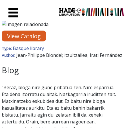
Skip to Main Content
New Books Card - Liburutegia
View Catalog
Basque library
Type:
Jean-Philippe Blondel; itzultzailea, Irati Fernández
Author:
Blog
“Beraz, bloga nire gune pribatua zen. Nire esparrua.
Eta dena izorratu du aitak. Nazkagarria iruditzen zait.
Matxinatzeko eskubidea dut. Ez baitu nire bloga
kasualitatez aurkitu. Eta ez baitu behin bakarrik
bisitatu. Jarraitu egin du, zelatan ibili da, xeheki
aztertu du. Orain, bere aurrean nagoenean,