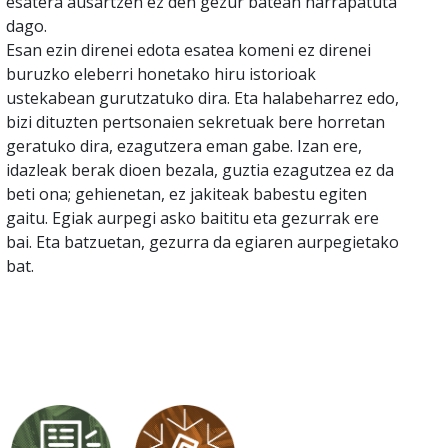
esatera ausartzen ez den gezur batean harrapatuta
dago.
Esan ezin direnei edota esatea komeni ez direnei
buruzko eleberri honetako hiru istorioak
ustekabean gurutzatuko dira. Eta halabeharrez edo,
bizi dituzten pertsonaien sekretuak bere horretan
geratuko dira, ezagutzera eman gabe. Izan ere,
idazleak berak dioen bezala, guztia ezagutzea ez da
beti ona; gehienetan, ez jakiteak babestu egiten
gaitu. Egiak aurpegi asko baititu eta gezurrak ere
bai. Eta batzuetan, gezurra da egiaren aurpegietako
bat.