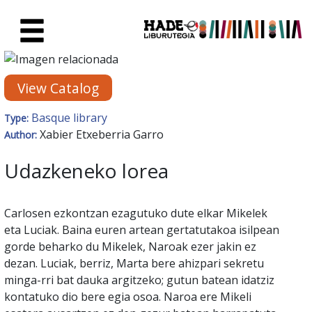
Skip to Main Content
New Books Card - Liburutegia
View Catalog
Basque library
Type:
Xabier Etxeberria Garro
Author:
Udazkeneko lorea
Carlosen ezkontzan ezagutuko dute elkar Mikelek
eta Luciak. Baina euren artean gertatutakoa isilpean
gorde beharko du Mikelek, Naroak ezer jakin ez
dezan. Luciak, berriz, Marta bere ahizpari sekretu
minga-rri bat dauka argitzeko; gutun batean idatziz
kontatuko dio bere egia osoa. Naroa ere Mikeli