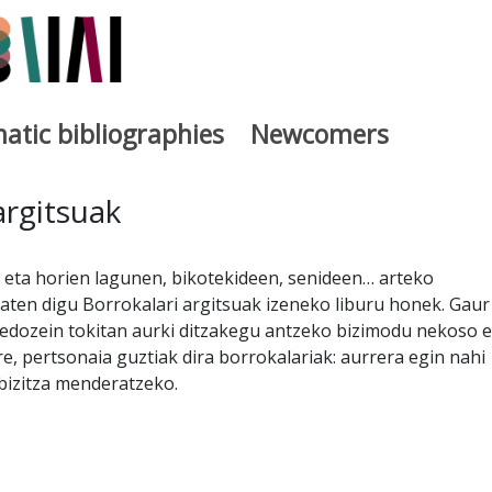
atic bibliographies
Newcomers
a
argitsuak
ta horien lagunen, bikotekideen, senideen… arteko
ten digu Borrokalari argitsuak izeneko liburu honek. Gaur
edozein tokitan aurki ditzakegu antzeko bizimodu nekoso e
re, pertsonaia guztiak dira borrokalariak: aurrera egin nahi
bizitza menderatzeko.