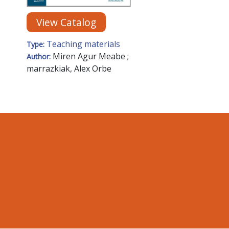
View Catalog
Teaching materials
Type:
Miren Agur Meabe ;
Author:
marrazkiak, Alex Orbe