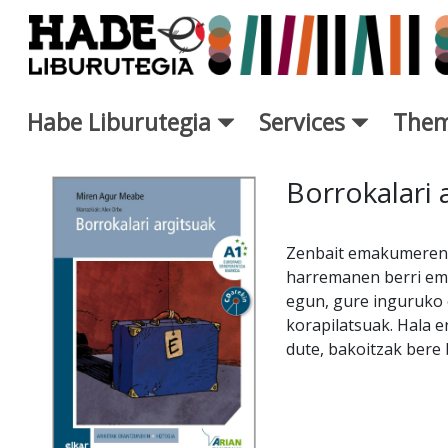
Skip to Main Content
Habe Liburutegia
Services
Them
New Books Card - Liburutegi
Borrokalari 
Zenbait emakumeren e
harremanen berri ema
egun, gure inguruko 
korapilatsuak. Hala e
dute, bakoitzak bere 