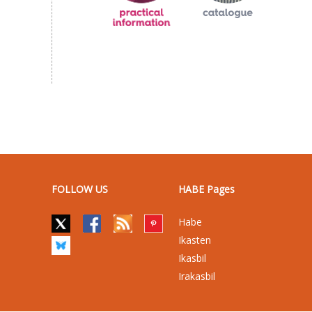
FOLLOW US
HABE Pages
Habe
Ikasten
Ikasbil
Irakasbil