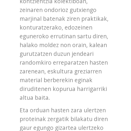
kontzientzia kolektiboan,
zeinaren ondorioz gutxiengo
marjinal batenak ziren praktikak,
konturatzerako, edozeinen
eguneroko errutinan sartu diren,
halako moldez non orain, kalean
gurutzatzen duzun jendeari
randomkiro erreparatzen hasten
zarenean, eskultura greziarren
material berberekin eginak
diruditenen kopurua harrigarriki
altua baita.
Eta orduan hasten zara ulertzen
proteinak zergatik bilakatu diren
gaur egungo gizartea ulertzeko