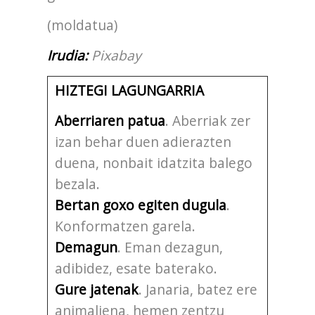
(moldatua)
Irudia:
Pixabay
HIZTEGI LAGUNGARRIA
Aberriaren patua
. Aberriak zer
izan behar duen adierazten
duena, nonbait idatzita balego
bezala.
Bertan goxo egiten dugula
.
Konformatzen garela.
Demagun
. Eman dezagun,
adibidez, esate baterako.
Gure jatenak
. Janaria, batez ere
animaliena, hemen zentzu