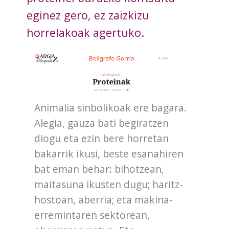
eginez gero, ez zaizkizu
horrelakoak agertuko.
Animalia sinbolikoak ere bagara.
Alegia, gauza bati begiratzen
diogu eta ezin bere horretan
bakarrik ikusi, beste esanahiren
bat eman behar: bihotzean,
maitasuna ikusten dugu; haritz-
hostoan, aberria; eta makina-
erremintaren sektorean,