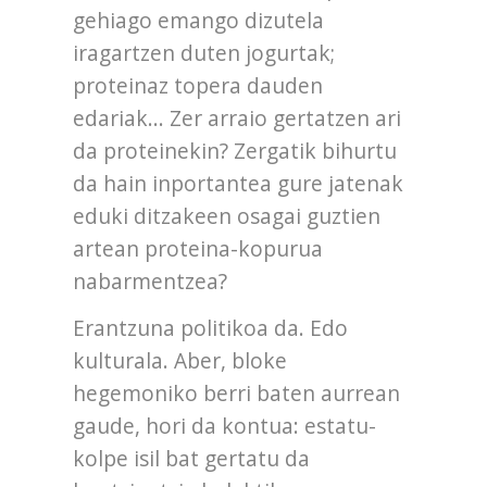
gehiago emango dizutela
iragartzen duten jogurtak;
proteinaz topera dauden
edariak... Zer arraio gertatzen ari
da proteinekin? Zergatik bihurtu
da hain inportantea gure jatenak
eduki ditzakeen osagai guztien
artean proteina-kopurua
nabarmentzea?
Erantzuna politikoa da. Edo
kulturala. Aber, bloke
hegemoniko berri baten aurrean
gaude, hori da kontua: estatu-
kolpe isil bat gertatu da