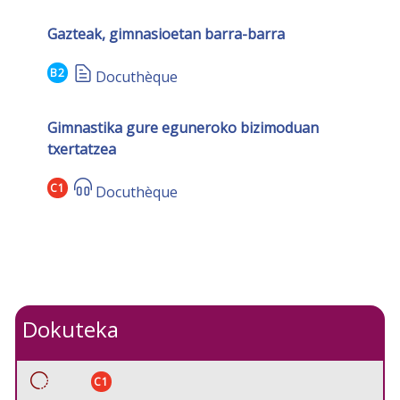
Gazteak, gimnasioetan barra-barra
B2
Docuthèque
Gimnastika gure eguneroko bizimoduan
txertatzea
C1
Docuthèque
Dokuteka
C1