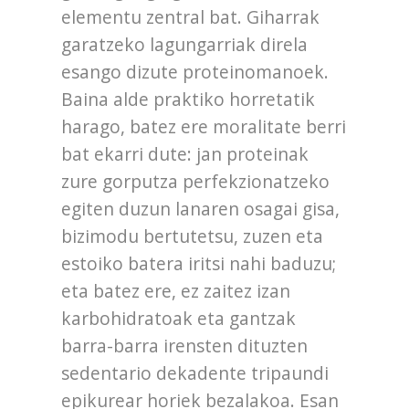
elementu zentral bat. Giharrak
garatzeko lagungarriak direla
esango dizute proteinomanoek.
Baina alde praktiko horretatik
harago, batez ere moralitate berri
bat ekarri dute: jan proteinak
zure gorputza perfekzionatzeko
egiten duzun lanaren osagai gisa,
bizimodu bertutetsu, zuzen eta
estoiko batera iritsi nahi baduzu;
eta batez ere, ez zaitez izan
karbohidratoak eta gantzak
barra-barra irensten dituzten
sedentario dekadente tripaundi
epikurear horiek bezalakoa. Esan