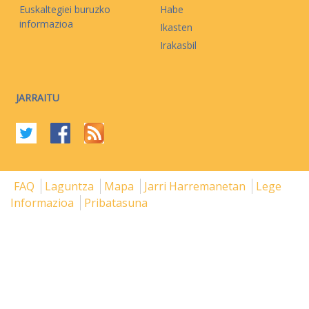
Euskaltegiei buruzko
Habe
informazioa
Ikasten
Irakasbil
JARRAITU
FAQ
Laguntza
Mapa
Jarri Harremanetan
Lege
Informazioa
Pribatasuna