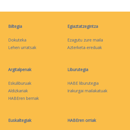
Biltegia
Egiaztatzegintza
Dokuteka
Ezagutu zure maila
Lehen urratsak
Azterketa-ereduak
Argitalpenak
Liburutegia
Eskuliburuak
HABE liburutegia
Aldizkariak
Irakurgai mailakatuak
HABEren berriak
Euskaltegiak
HABEren orriak