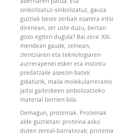
aberriaren patua. Eta
sinbolizatuz-sinbolizatuz, gauza
guztiak beste zerbait esatera iritsi
direnean, zer uste duzu, bertan
goxo egiten dugula? Bai zera: XXI.
mendean gaude, zeinean,
zientziaren eta teknologiaren
aurrerapenei esker eta instintu
predatzaile aseezin batek
gidaturik, maila molekularreraino
jaitsi gaitezkeen sinbolizatzeko
material berrien bila.
Demagun, proteinak. Proteinak
alde guztietan: proteina asko
duten zereal-barratxoak; proteina