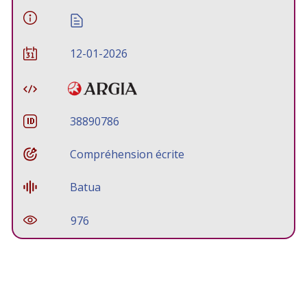
12-01-2026
38890786
Compréhension écrite
Batua
976