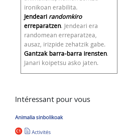
ironikoan erabilita.
Jendeari
randomkiro
erreparatzen
. Jendeari era
randomean erreparatzea,
ausaz, irizpide zehatzik gabe.
Gantzak barra-barra irensten
.
Janari koipetsu asko jaten.
Intéressant pour vous
Animalia sinbolikoak
C1
Activités