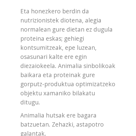
Eta honezkero berdin da
nutrizionistek diotena, alegia
normalean gure dietan ez dugula
proteina eskas; gehiegi
kontsumitzeak, epe luzean,
osasunari kalte ere egin
diezaiokeela. Animalia sinbolikoak
baikara eta proteinak gure
gorputz-produktua optimizatzeko
objektu xamaniko bilakatu
ditugu.
Animalia hutsak ere bagara
batzuetan. Zehazki, astapotro
galantak.