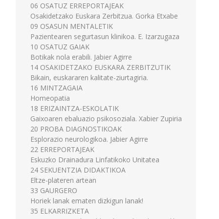
06 OSATUZ ERREPORTAJEAK
Osakidetzako Euskara Zerbitzua. Gorka Etxabe
09 OSASUN MENTALETIK
Pazientearen segurtasun klinikoa. E. Izarzugaza
10 OSATUZ GAIAK
Botikak nola erabili. Jabier Agirre
14 OSAKIDETZAKO EUSKARA ZERBITZUTIK
Bikain, euskararen kalitate-ziurtagiria.
16 MINTZAGAIA
Homeopatia
18 ERIZAINTZA-ESKOLATIK
Gaixoaren ebaluazio psikosoziala. Xabier Zupiria
20 PROBA DIAGNOSTIKOAK
Esplorazio neurologikoa. Jabier Agirre
22 ERREPORTAJEAK
Eskuzko Drainadura Linfatikoko Unitatea
24 SEKUENTZIA DIDAKTIKOA
Eltze-plateren artean
33 GAURGERO
Horiek lanak ematen dizkigun lanak!
35 ELKARRIZKETA