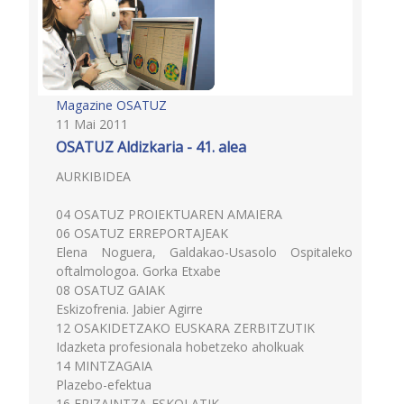
Magazine OSATUZ
11 Mai 2011
OSATUZ Aldizkaria - 41. alea
AURKIBIDEA
04 OSATUZ PROIEKTUAREN AMAIERA
06 OSATUZ ERREPORTAJEAK
Elena Noguera, Galdakao-Usasolo Ospitaleko
oftalmologoa. Gorka Etxabe
08 OSATUZ GAIAK
Eskizofrenia. Jabier Agirre
12 OSAKIDETZAKO EUSKARA ZERBITZUTIK
Idazketa profesionala hobetzeko aholkuak
14 MINTZAGAIA
Plazebo-efektua
16 ERIZAINTZA-ESKOLATIK