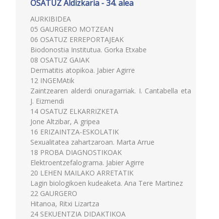
OSATUZ Aldizkaria - 34. alea
AURKIBIDEA
05 GAURGERO MOTZEAN
06 OSATUZ ERREPORTAJEAK
Biodonostia Institutua. Gorka Etxabe
08 OSATUZ GAIAK
Dermatitis atopikoa. Jabier Agirre
12 INGEMAtik
Zaintzearen alderdi onuragarriak. I. Cantabella eta
J. Eizmendi
14 OSATUZ ELKARRIZKETA
Jone Altzibar, A gripea
16 ERIZAINTZA-ESKOLATIK
Sexualitatea zahartzaroan. Marta Arrue
18 PROBA DIAGNOSTIKOAK
Elektroentzefalograma. Jabier Agirre
20 LEHEN MAILAKO ARRETATIK
Lagin biologikoen kudeaketa. Ana Tere Martinez
22 GAURGERO
Hitanoa, Ritxi Lizartza
24 SEKUENTZIA DIDAKTIKOA