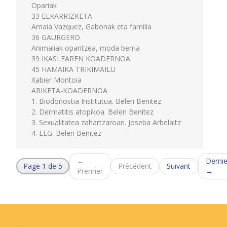
Opariak
33 ELKARRIZKETA
Amaia Vazquez, Gabonak eta familia
36 GAURGERO
Animaliak oparitzea, moda berria
39 IKASLEAREN KOADERNOA
45 HAMAIKA TRIKIMAILU
Xabier Montoia
ARIKETA-KOADERNOA
1. Biodonostia Institutua. Belen Benitez
2. Dermatitis atopikoa. Belen Benitez
3. Sexualitatea zahartzaroan. Joseba Arbelaitz
4. EEG. Belen Benitez
←
Dernie
Page 1 de 5
Précédent
Suivant
Premier
→