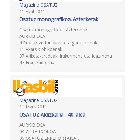
Magazine OSATUZ
11 Avril 2011
Osatuz monografikoa. Azterketak
Osatuz monografikoa. Azterketak
AURKIBIDEA
4 Probak zertan diren eta gomendioak
11 Akatsik ohikoenak
37 Ariketa-ereduak: Irakurmena eta Idazmena
47 Erantzun-orria
Magazine OSATUZ
11 Mars 2011
OSATUZ Aldizkaria - 40. alea
AURKIBIDEA
04 ZURE TXOKOA
06 OSATUZ ERREPORTAJEAK