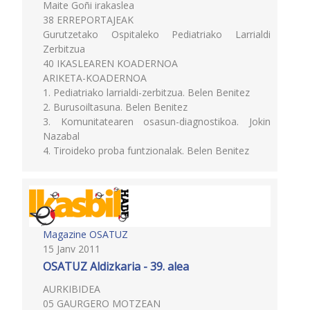
Maite Goñi irakaslea
38 ERREPORTAJEAK
Gurutzetako Ospitaleko Pediatriako Larrialdi
Zerbitzua
40 IKASLEAREN KOADERNOA
ARIKETA-KOADERNOA
1. Pediatriako larrialdi-zerbitzua. Belen Benitez
2. Burusoiltasuna. Belen Benitez
3. Komunitatearen osasun-diagnostikoa. Jokin
Nazabal
4. Tiroideko proba funtzionalak. Belen Benitez
Magazine OSATUZ
15 Janv 2011
OSATUZ Aldizkaria - 39. alea
AURKIBIDEA
05 GAURGERO MOTZEAN