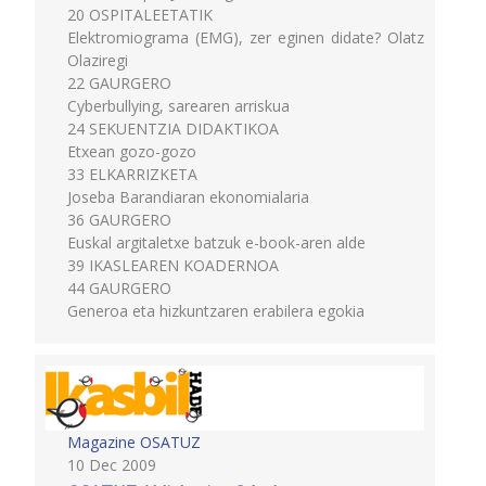
20 OSPITALEETATIK
Elektromiograma (EMG), zer eginen didate? Olatz
Olaziregi
22 GAURGERO
Cyberbullying, sarearen arriskua
24 SEKUENTZIA DIDAKTIKOA
Etxean gozo-gozo
33 ELKARRIZKETA
Joseba Barandiaran ekonomialaria
36 GAURGERO
Euskal argitaletxe batzuk e-book-aren alde
39 IKASLEAREN KOADERNOA
44 GAURGERO
Generoa eta hizkuntzaren erabilera egokia
Magazine OSATUZ
10 Dec 2009