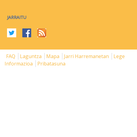
JARRAITU
FAQ
Laguntza
Mapa
Jarri Harremanetan
Lege
Informazioa
Pribatasuna