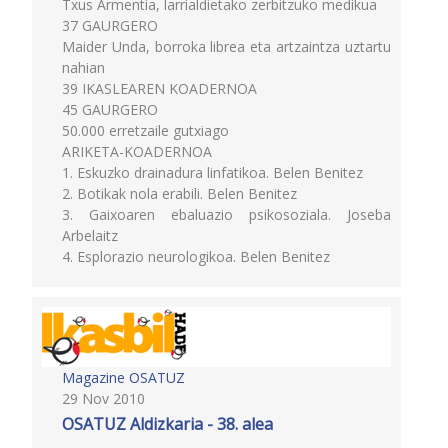
Txus Armentia, larrialdietako zerbitzuko medikua
37 GAURGERO
Maider Unda, borroka librea eta artzaintza uztartu
nahian
39 IKASLEAREN KOADERNOA
45 GAURGERO
50.000 erretzaile gutxiago
ARIKETA-KOADERNOA
1. Eskuzko drainadura linfatikoa. Belen Benitez
2. Botikak nola erabili. Belen Benitez
3. Gaixoaren ebaluazio psikosoziala. Joseba
Arbelaitz
4. Esplorazio neurologikoa. Belen Benitez
Magazine OSATUZ
29 Nov 2010
OSATUZ Aldizkaria - 38. alea