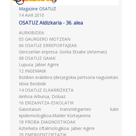
Magazine OSATUZ
14 Avril 2010
OSATUZ Aldizkaria - 36. alea
AURKIBIDEA
05 GAURGERO MOTZEAN
06 OSATUZ ERREPORTAJEAK
Gerozerlan enpresa. Gorka Etxabe (Arteman)
08 OSATUZ GAIAK
Lupusa. Jabier Agirre
12 INGEMAtik
Botiken erabilera (des)egokia pertsona nagusietan.
Idoia Beobide
14 OSATUZ ELKARRIZKETA
Ainhoa Arburua, Doluaz
16 ERIZAINTZA-ESKOLATIK
Gaixotasun transmitigarrien kate
epidemiologikoa.Maider Kortajarena
18 PROBA DIAGNOSTIKOAK
Azterketa oftalmologikoa. Jabier Agirre
20 EMERGENTZIETATIK