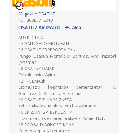
Magazine OSATUZ
15 Fu00E9vr 2010
OSATUZ Aldizkaria - 35. alea
AURKIBIDEA
05 GAURGERO MOTZEAN
06 OSATUZ ERREPORTAJEAK
Irungo Osasun Mentaleko Zentroa. Ane Irazabal
(Arteman)
08 OSATUZ GAIAK
Fobiak. Jabier Agirre
12 INGEMAtik
Estimulazio kognitiboa dementzietan. M.
González, C. Buiza eta A. Etxaniz
14 OSATUZ ELKARRIZKETA
Xabier Alvarez, Minbizia eta bizi-kalitatea
16 ERIZAINTZA-ESKOLATIK
Erizaintza-prozesuaren bilakaera. Xabier Huitzi
18 PROBA DIAGNOSTIKOAK
Kolonoskopia. Jabier Agirre