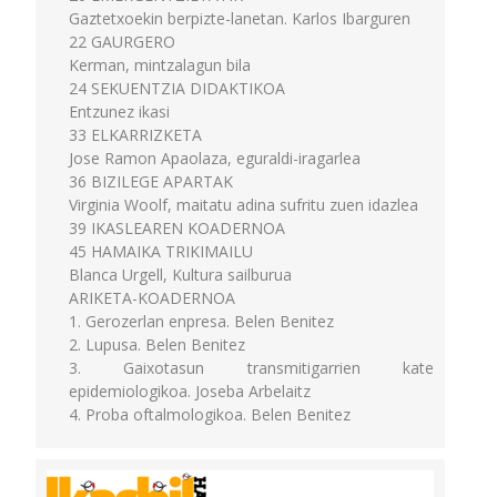
Gaztetxoekin berpizte-lanetan. Karlos Ibarguren
22 GAURGERO
Kerman, mintzalagun bila
24 SEKUENTZIA DIDAKTIKOA
Entzunez ikasi
33 ELKARRIZKETA
Jose Ramon Apaolaza, eguraldi-iragarlea
36 BIZILEGE APARTAK
Virginia Woolf, maitatu adina sufritu zuen idazlea
39 IKASLEAREN KOADERNOA
45 HAMAIKA TRIKIMAILU
Blanca Urgell, Kultura sailburua
ARIKETA-KOADERNOA
1. Gerozerlan enpresa. Belen Benitez
2. Lupusa. Belen Benitez
3. Gaixotasun transmitigarrien kate
epidemiologikoa. Joseba Arbelaitz
4. Proba oftalmologikoa. Belen Benitez