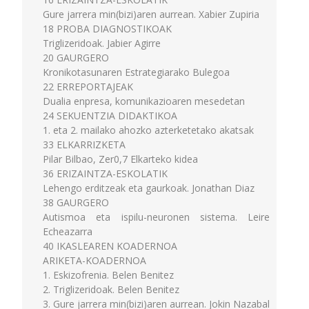
Gure jarrera min(bizi)aren aurrean. Xabier Zupiria
18 PROBA DIAGNOSTIKOAK
Triglizeridoak. Jabier Agirre
20 GAURGERO
Kronikotasunaren Estrategiarako Bulegoa
22 ERREPORTAJEAK
Dualia enpresa, komunikazioaren mesedetan
24 SEKUENTZIA DIDAKTIKOA
1. eta 2. mailako ahozko azterketetako akatsak
33 ELKARRIZKETA
Pilar Bilbao, Zer0,7 Elkarteko kidea
36 ERIZAINTZA-ESKOLATIK
Lehengo erditzeak eta gaurkoak. Jonathan Diaz
38 GAURGERO
Autismoa eta ispilu-neuronen sistema. Leire
Echeazarra
40 IKASLEAREN KOADERNOA
ARIKETA-KOADERNOA
1. Eskizofrenia. Belen Benitez
2. Triglizeridoak. Belen Benitez
3. Gure jarrera min(bizi)aren aurrean. Jokin Nazabal