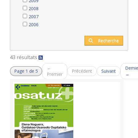
2009
2008
2007
2006
Recherche
43 résultats
←
Dernie
Page 1 de 5
Précédent
Suivant
Premier
→