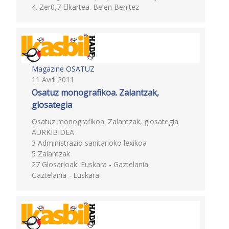
4. Zer0,7 Elkartea. Belen Benitez
Magazine OSATUZ
11 Avril 2011
Osatuz monografikoa. Zalantzak,
glosategia
Osatuz monografikoa. Zalantzak, glosategia
AURKIBIDEA
3 Administrazio sanitarioko lexikoa
5 Zalantzak
27 Glosarioak: Euskara - Gaztelania
Gaztelania - Euskara