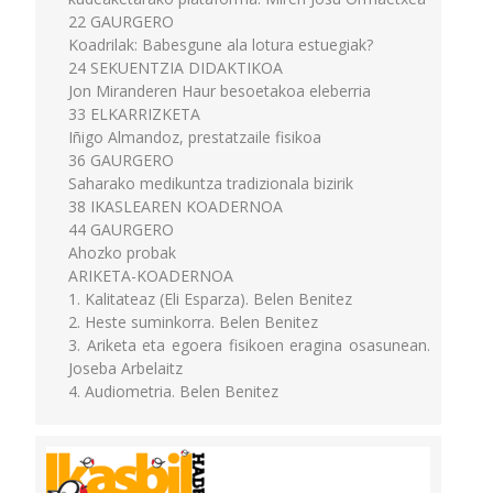
22 GAURGERO
Koadrilak: Babesgune ala lotura estuegiak?
24 SEKUENTZIA DIDAKTIKOA
Jon Miranderen Haur besoetakoa eleberria
33 ELKARRIZKETA
Iñigo Almandoz, prestatzaile fisikoa
36 GAURGERO
Saharako medikuntza tradizionala bizirik
38 IKASLEAREN KOADERNOA
44 GAURGERO
Ahozko probak
ARIKETA-KOADERNOA
1. Kalitateaz (Eli Esparza). Belen Benitez
2. Heste suminkorra. Belen Benitez
3. Ariketa eta egoera fisikoen eragina osasunean.
Joseba Arbelaitz
4. Audiometria. Belen Benitez