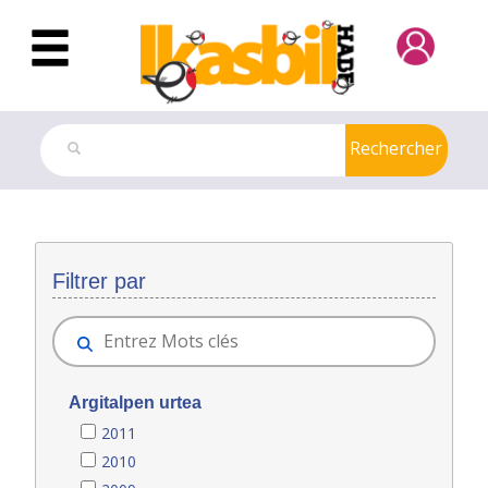
Saut au contenu principal
Rechercher
Magazine Osatuz
Filtrer par
Argitalpen urtea
2011
2010