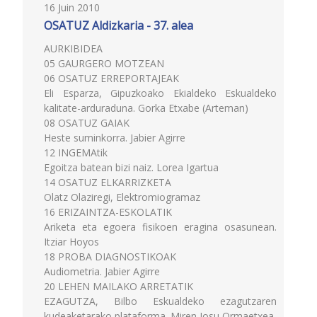
16 Juin 2010
OSATUZ Aldizkaria - 37. alea
AURKIBIDEA
05 GAURGERO MOTZEAN
06 OSATUZ ERREPORTAJEAK
Eli Esparza, Gipuzkoako Ekialdeko Eskualdeko
kalitate-arduraduna. Gorka Etxabe (Arteman)
08 OSATUZ GAIAK
Heste suminkorra. Jabier Agirre
12 INGEMAtik
Egoitza batean bizi naiz. Lorea Igartua
14 OSATUZ ELKARRIZKETA
Olatz Olaziregi, Elektromiogramaz
16 ERIZAINTZA-ESKOLATIK
Ariketa eta egoera fisikoen eragina osasunean.
Itziar Hoyos
18 PROBA DIAGNOSTIKOAK
Audiometria. Jabier Agirre
20 LEHEN MAILAKO ARRETATIK
EZAGUTZA, Bilbo Eskualdeko ezagutzaren
kudeaketarako plataforma. Miren Josu Ormaetxea