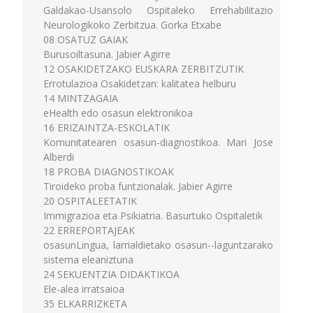
Galdakao-Usansolo Ospitaleko Errehabilitazio
Neurologikoko Zerbitzua. Gorka Etxabe
08 OSATUZ GAIAK
Burusoiltasuna. Jabier Agirre
12 OSAKIDETZAKO EUSKARA ZERBITZUTIK
Errotulazioa Osakidetzan: kalitatea helburu
14 MINTZAGAIA
eHealth edo osasun elektronikoa
16 ERIZAINTZA-ESKOLATIK
Komunitatearen osasun-diagnostikoa. Mari Jose
Alberdi
18 PROBA DIAGNOSTIKOAK
Tiroideko proba funtzionalak. Jabier Agirre
20 OSPITALEETATIK
Immigrazioa eta Psikiatria. Basurtuko Ospitaletik
22 ERREPORTAJEAK
osasunLingua, larrialdietako osasun--laguntzarako
sistema eleaniztuna
24 SEKUENTZIA DIDAKTIKOA
Ele-alea irratsaioa
35 ELKARRIZKETA