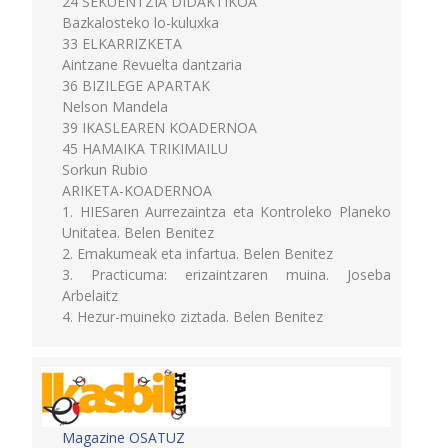
24 SEKUENTZIA DIDAKTIKOA
Bazkalosteko lo-kuluxka
33 ELKARRIZKETA
Aintzane Revuelta dantzaria
36 BIZILEGE APARTAK
Nelson Mandela
39 IKASLEAREN KOADERNOA
45 HAMAIKA TRIKIMAILU
Sorkun Rubio
ARIKETA-KOADERNOA
1. HIESaren Aurrezaintza eta Kontroleko Planeko
Unitatea. Belen Benitez
2. Emakumeak eta infartua. Belen Benitez
3. Practicuma: erizaintzaren muina. Joseba
Arbelaitz
4. Hezur-muineko ziztada. Belen Benitez
Magazine OSATUZ