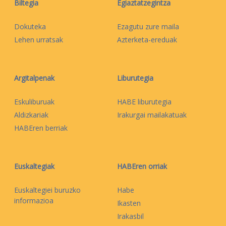
Biltegia
Egiaztatzegintza
Dokuteka
Ezagutu zure maila
Lehen urratsak
Azterketa-ereduak
Argitalpenak
Liburutegia
Eskuliburuak
HABE liburutegia
Aldizkariak
Irakurgai mailakatuak
HABEren berriak
Euskaltegiak
HABEren orriak
Euskaltegiei buruzko
Habe
informazioa
Ikasten
Irakasbil