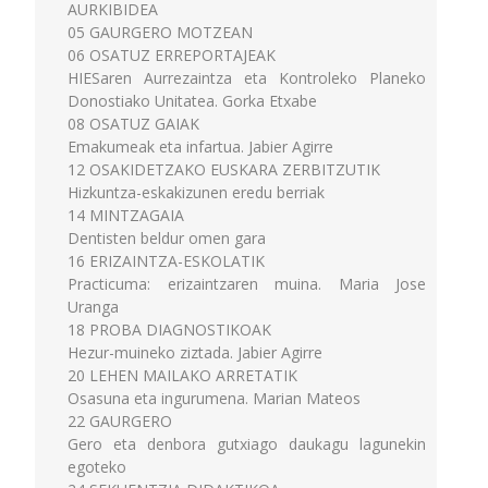
AURKIBIDEA
05 GAURGERO MOTZEAN
06 OSATUZ ERREPORTAJEAK
HIESaren Aurrezaintza eta Kontroleko Planeko
Donostiako Unitatea. Gorka Etxabe
08 OSATUZ GAIAK
Emakumeak eta infartua. Jabier Agirre
12 OSAKIDETZAKO EUSKARA ZERBITZUTIK
Hizkuntza-eskakizunen eredu berriak
14 MINTZAGAIA
Dentisten beldur omen gara
16 ERIZAINTZA-ESKOLATIK
Practicuma: erizaintzaren muina. Maria Jose
Uranga
18 PROBA DIAGNOSTIKOAK
Hezur-muineko ziztada. Jabier Agirre
20 LEHEN MAILAKO ARRETATIK
Osasuna eta ingurumena. Marian Mateos
22 GAURGERO
Gero eta denbora gutxiago daukagu lagunekin
egoteko