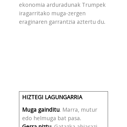
ekonomia arduradunak Trumpek
iragarritako muga-zergen
eraginaren garrantzia aztertu du.
HIZTEGI LAGUNGARRIA
Muga gainditu
. Marra, mutur
edo helmuga bat pasa.
Gerra piztu
. Gatazka abiarazi.