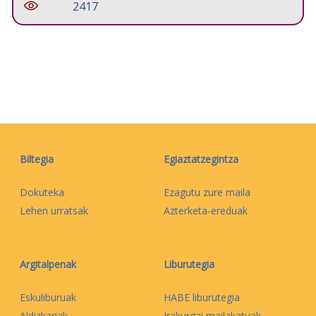
2417
Biltegia
Egiaztatzegintza
Dokuteka
Ezagutu zure maila
Lehen urratsak
Azterketa-ereduak
Argitalpenak
Liburutegia
Eskuliburuak
HABE liburutegia
Aldizkariak
Irakurgai mailakatuak