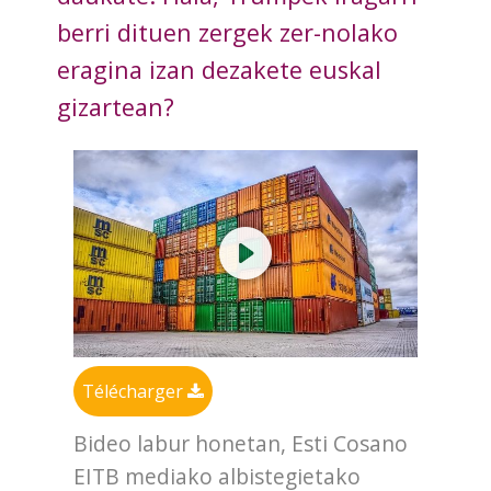
berri dituen zergek zer-nolako
eragina izan dezakete euskal
gizartean?
Télécharger
Bideo labur honetan, Esti Cosano
EITB mediako albistegietako