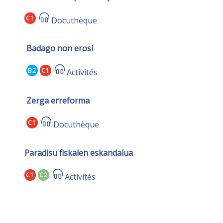
C1
Docuthèque
Badago non erosi
B2
C1
Activités
Zerga erreforma
C1
Docuthèque
Paradisu fiskalen eskandalua
C1
C2
Activités