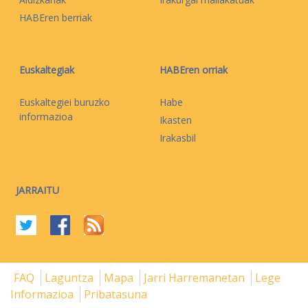
HABEren berriak
Euskaltegiak
HABEren orriak
Euskaltegiei buruzko
Habe
informazioa
Ikasten
Irakasbil
JARRAITU
FAQ
Laguntza
Mapa
Jarri Harremanetan
Lege
Informazioa
Pribatasuna