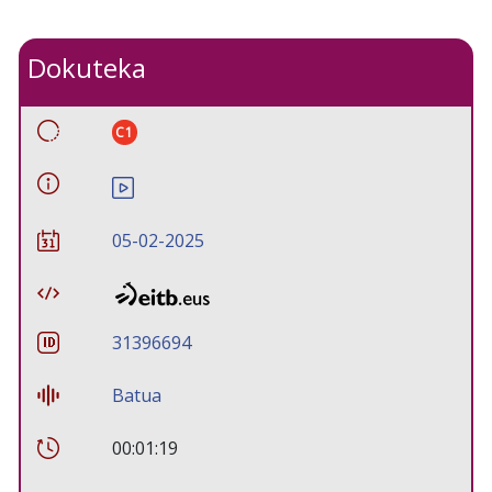
Dokuteka
C1
05-02-2025
31396694
Batua
00:01:19