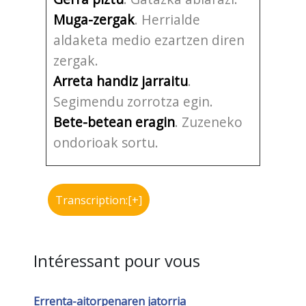
Muga-zergak
. Herrialde
aldaketa medio ezartzen diren
zergak.
Arreta handiz jarraitu
.
Segimendu zorrotza egin.
Bete-betean eragin
. Zuzeneko
ondorioak sortu.
Transcription:[+]
Intéressant pour vous
Errenta-aitorpenaren jatorria