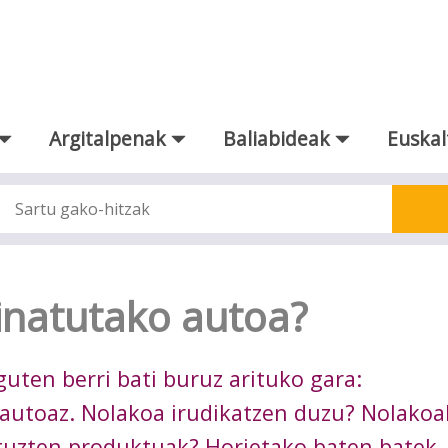
Argitalpenak
Baliabideak
Euskal
natutako autoa?
ten berri bati buruz arituko gara:
utoaz. Nolakoa irudikatzen duzu? Nolakoa
tuzten produktuak? Horietako baten batek