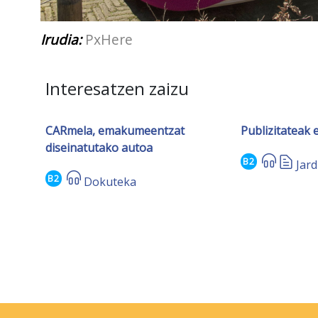
Irudia:
PxHere
Interesatzen zaizu
CARmela, emakumeentzat
Publizitateak 
diseinatutako autoa
B2
Jar
B2
Dokuteka