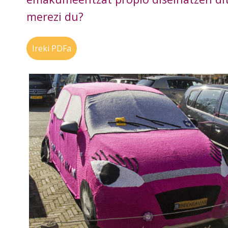
merezi du?
Ireki PDFa