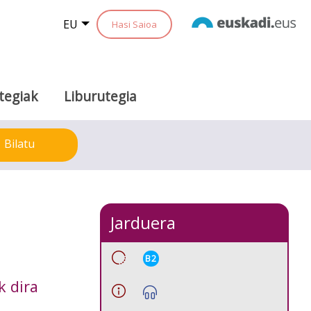
EU
Hasi Saioa
tegiak
Liburutegia
Bilatu
Jarduera
B2
k dira