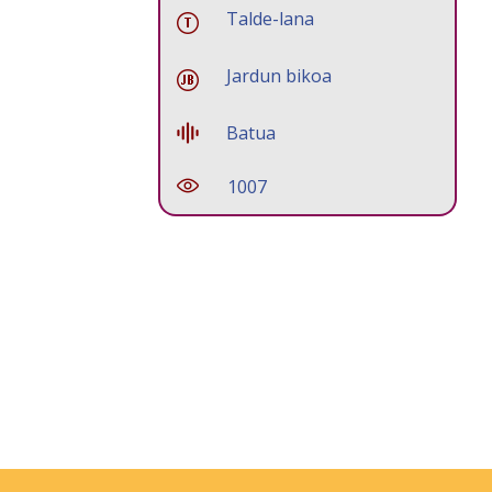
Talde-lana
Jardun bikoa
Batua
1007