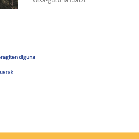
eragiten diguna
duerak