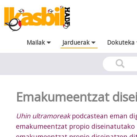
Eduki nagusira joan
Mailak
Jarduerak
Dokuteka
Jarduera
Emakumeentzat disei
Uhin ultramoreak
podcastean eman digu
emakumeentzat propio diseinatutako a
emakumeentzat propio diseinatzen di