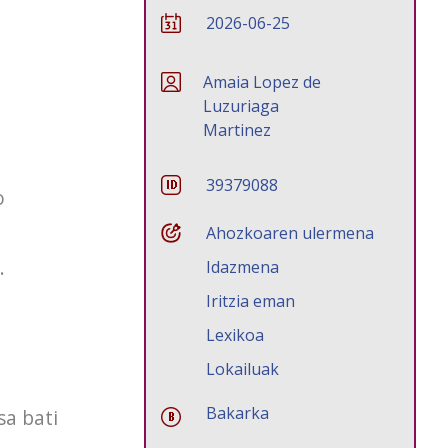
2026-06-25
Amaia Lopez de
Luzuriaga
Martinez
39379088
o
Ahozkoaren ulermena
.
Idazmena
Iritzia eman
Lexikoa
Lokailuak
Bakarka
sa bati