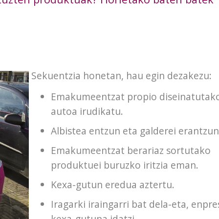
Sekuentzia honetan, hau egin dezakezu:
Emakumeentzat propio diseinatutak
autoa irudikatu.
Albistea entzun eta galderei erantzun
Emakumeentzat berariaz sortutako
produktuei buruzko iritzia eman.
Kexa-gutun eredua aztertu.
Iragarki iraingarri bat dela-eta, enpre
kexa-gutuna idatzi.