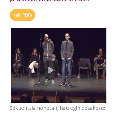
Ireki PDFa
Sekuentzia honetan, hau egin dezakezu: