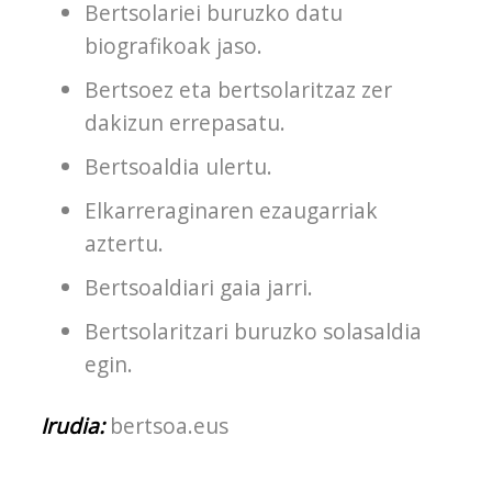
Bertsolariei buruzko datu
biografikoak jaso.
Bertsoez eta bertsolaritzaz zer
dakizun errepasatu.
Bertsoaldia ulertu.
Elkarreraginaren ezaugarriak
aztertu.
Bertsoaldiari gaia jarri.
Bertsolaritzari buruzko solasaldia
egin.
Irudia:
bertsoa.eus