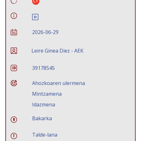
C1
2026-06-29
Leire Ginea Diez - AEK
39178545
Ahozkoaren ulermena
Mintzamena
Idazmena
Bakarka
Talde-lana