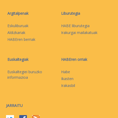
Argitalpenak
Liburutegia
Eskuliburuak
HABE liburutegia
Aldizkariak
Irakurgai mailakatuak
HABEren berriak
Euskaltegiak
HABEren orriak
Euskaltegiei buruzko
Habe
informazioa
Ikasten
Irakasbil
JARRAITU