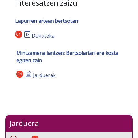
Interesatzen zaizu
Lapurren artean bertsotan
C1
Dokuteka
Mintzamena lantzen: Bertsolariari ere kosta
egiten zaio
C1
Jarduerak
Jarduera