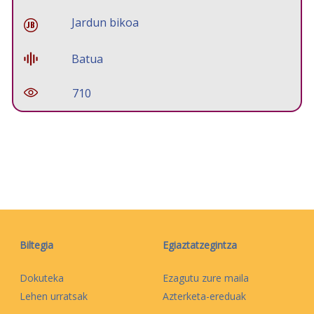
Jardun bikoa
Batua
710
Biltegia
Egiaztatzegintza
Dokuteka
Ezagutu zure maila
Lehen urratsak
Azterketa-ereduak