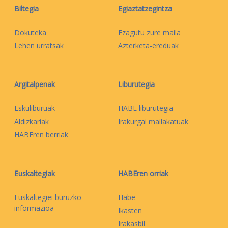
Biltegia
Egiaztatzegintza
Dokuteka
Ezagutu zure maila
Lehen urratsak
Azterketa-ereduak
Argitalpenak
Liburutegia
Eskuliburuak
HABE liburutegia
Aldizkariak
Irakurgai mailakatuak
HABEren berriak
Euskaltegiak
HABEren orriak
Euskaltegiei buruzko
Habe
informazioa
Ikasten
Irakasbil