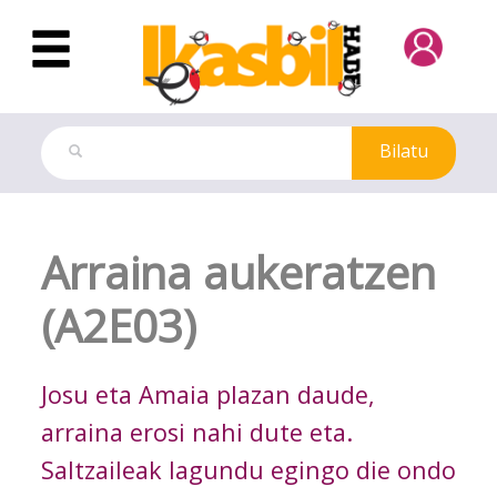
Eduki nagusira joan
Bilatu
Jarduera
Arraina aukeratzen
(A2E03)
Josu eta Amaia plazan daude,
arraina erosi nahi dute eta.
Saltzaileak lagundu egingo die ondo