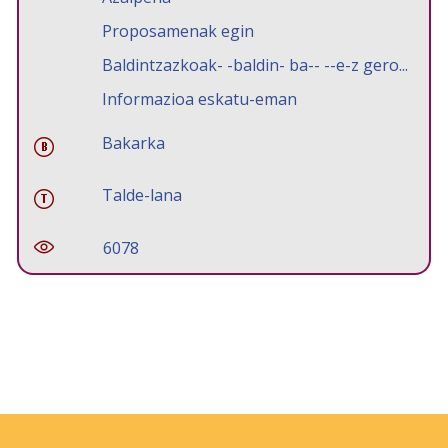
Proposamenak egin
Baldintzazkoak- -baldin- ba-- --e-z gero...
Informazioa eskatu-eman
Bakarka
Talde-lana
6078