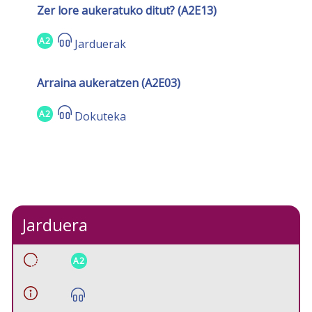
Zer lore aukeratuko ditut? (A2E13)
A2
Jarduerak
Arraina aukeratzen (A2E03)
A2
Dokuteka
Jarduera
A2