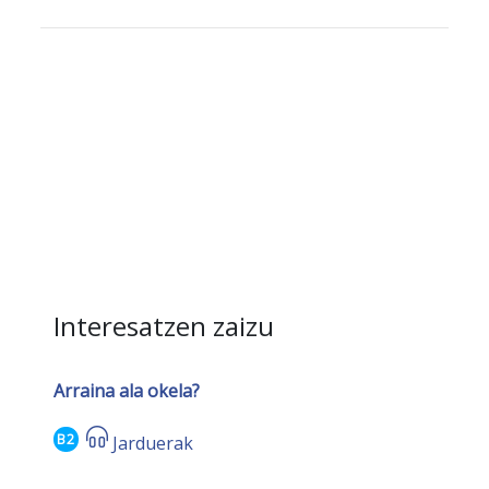
Interesatzen zaizu
Arraina ala okela?
B2
Jarduerak