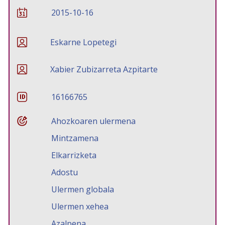
2015-10-16
Eskarne Lopetegi
Xabier Zubizarreta Azpitarte
16166765
Ahozkoaren ulermena
Mintzamena
Elkarrizketa
Adostu
Ulermen globala
Ulermen xehea
Azalpena