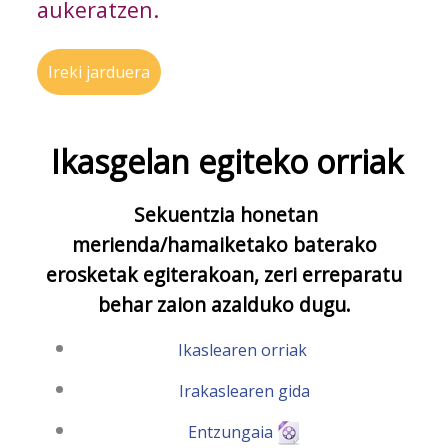
aukeratzen.
Ireki jarduera
Ikasgelan egiteko orriak
Sekuentzia honetan
merienda/hamaiketako baterako
erosketak egiterakoan, zeri erreparatu
behar zaion azalduko dugu.
Ikaslearen orriak
Irakaslearen gida
Entzungaia