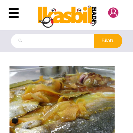
Eduki nagusira joan
Bilatu
Errezeten Fitxa