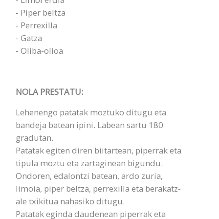
- Piper beltza
- Perrexilla
- Gatza
- Oliba-olioa
NOLA PRESTATU:
Lehenengo patatak moztuko ditugu eta
bandeja batean ipini. Labean sartu 180
gradutan.
Patatak egiten diren biitartean, piperrak eta
tipula moztu eta zartaginean bigundu.
Ondoren, edalontzi batean, ardo zuria,
limoia, piper beltza, perrexilla eta berakatz-
ale txikitua nahasiko ditugu.
Patatak eginda daudenean piperrak eta