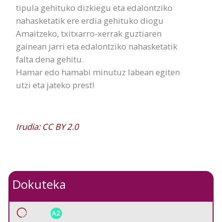
tipula gehituko dizkiegu eta edalontziko
nahasketatik ere erdia gehituko diogu
Amaitzeko, txitxarro-xerrak guztiaren
gainean jarri eta edalontziko nahasketatik
falta dena gehitu.
Hamar edo hamabi minutuz labean egiten
utzi eta jateko prest!
Irudia: CC BY 2.0
Dokuteka
A2