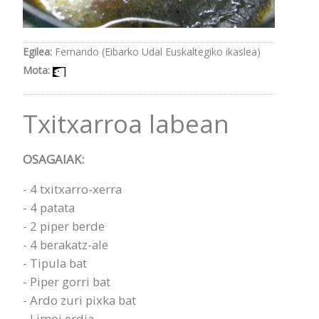
Egilea:
Fernando (Eibarko Udal Euskaltegiko ikaslea)
Mota:
Txitxarroa labean
OSAGAIAK:
- 4 txitxarro-xerra
- 4 patata
- 2 piper berde
- 4 berakatz-ale
- Tipula bat
- Piper gorri bat
- Ardo zuri pixka bat
- Limoi erdia