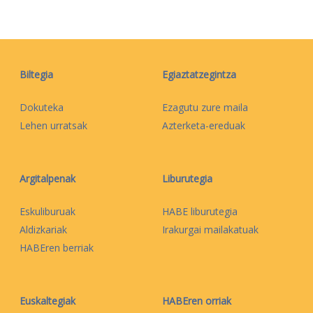
Biltegia
Egiaztatzegintza
Dokuteka
Ezagutu zure maila
Lehen urratsak
Azterketa-ereduak
Argitalpenak
Liburutegia
Eskuliburuak
HABE liburutegia
Aldizkariak
Irakurgai mailakatuak
HABEren berriak
Euskaltegiak
HABEren orriak