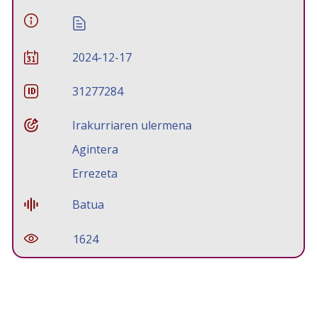
2024-12-17
31277284
Irakurriaren ulermena
Agintera
Errezeta
Batua
1624