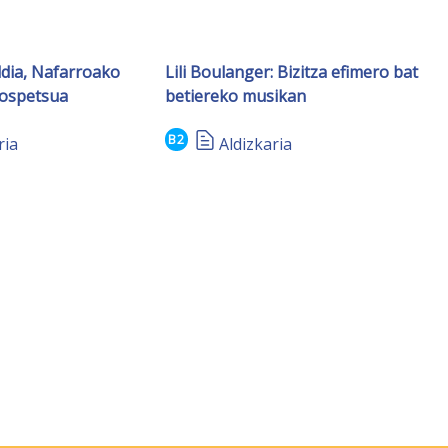
ldia, Nafarroako
Lili Boulanger: Bizitza efimero bat
 ospetsua
betiereko musikan
B2
ria
Aldizkaria