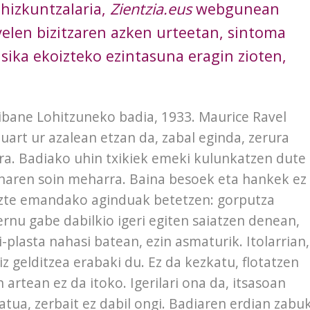
 hizkuntzalaria,
Zientzia.eus
webgunean
elen bizitzaren azken urteetan, sintoma
sika ekoizteko ezintasuna eragin zioten,
bane Lohitzuneko badia, 1933. Maurice Ravel
uart ur azalean etzan da, zabal eginda, zerura
ra. Badiako uhin txikiek emeki kulunkatzen dute
naren soin meharra. Baina besoek eta hankek ez
zte emandako aginduak betetzen: gorputza
rnu gabe dabilkio igeri egiten saiatzen denean,
ti-plasta nahasi batean, ezin asmaturik. Itolarrian,
iz gelditzea erabaki du. Ez da kezkatu, flotatzen
 artean ez da itoko. Igerilari ona da, itsasoan
atua, zerbait ez dabil ongi. Badiaren erdian zabu