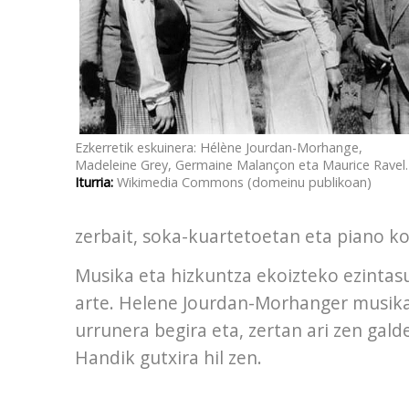
Ezkerretik eskuinera: Hélène Jourdan-Morhange,
Madeleine Grey, Germaine Malançon eta Maurice Ravel.
Iturria:
Wikimedia Commons (domeinu publikoan)
zerbait, soka-kuartetoetan eta piano ko
Musika eta hizkuntza ekoizteko ezintasu
arte. Helene Jourdan-Morhanger musikar
urrunera begira eta, zertan ari zen gald
Handik gutxira hil zen.