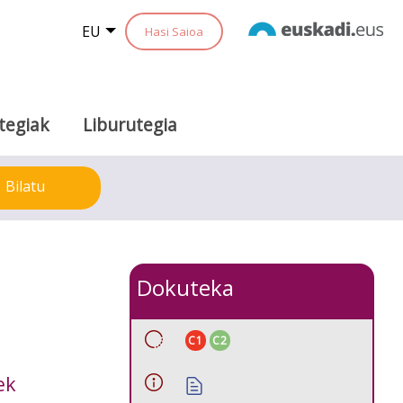
EU
Hasi Saioa
tegiak
Liburutegia
Bilatu
Dokuteka
C1
C2
ek