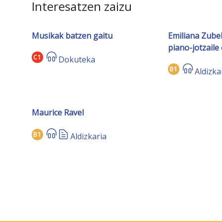
Interesatzen zaizu
Musikak batzen gaitu
Emiliana Zube
piano-jotzaile
C1
Dokuteka
B1
Aldizka
Maurice Ravel
B1
Aldizkaria