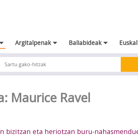
Argitalpenak
Baliabideak
Euskal
a: Maurice Ravel
en bizitzan eta heriotzan buru-nahasmendu