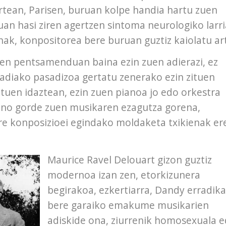
rtean, Parisen, buruan kolpe handia hartu zuen
uan hasi ziren agertzen sintoma neurologiko larri
ak, konpositorea bere buruan guztiz kaiolatu ar
een pentsamenduan baina ezin zuen adierazi, ez
 Badiako pasadizoa gertatu zenerako ezin zituen
ituen idaztean, ezin zuen pianoa jo edo orkestra
aino gorde zuen musikaren ezagutza gorena,
re konposizioei egindako moldaketa txikienak er
Maurice Ravel Delouart gizon guztiz
modernoa izan zen, etorkizunera
begirakoa, ezkertiarra, Dandy erradika
bere garaiko emakume musikarien
adiskide ona, ziurrenik homosexuala 