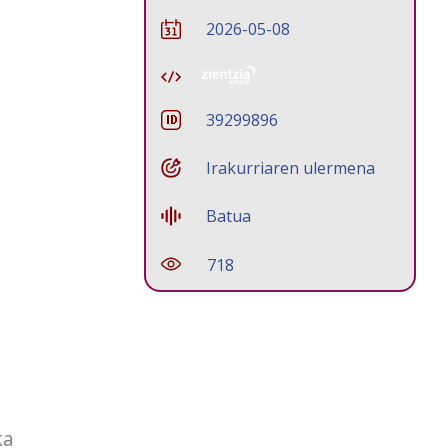
2026-05-08
39299896
Irakurriaren ulermena
Batua
718
ka