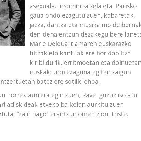
asexuala. Insomnioa zela eta, Parisko
gaua ondo ezagutu zuen, kabaretak,
jazza, dantza eta musika molde berriak
den-dena entzun dezakegu bere lanet
Marie Delouart amaren euskarazko
hitzak eta kantuak ere hor dabiltza
kiribildurik, erritmoetan eta doinuetan
euskaldunoi ezaguna egiten zaigun
ntzertuetan batez ere sotilki ehoa.
n horrek aurrera egin zuen, Ravel guztiz isolatu
i adiskideak etxeko balkoian aurkitu zuen
etuta, “zain nago” erantzun omen zion, triste.