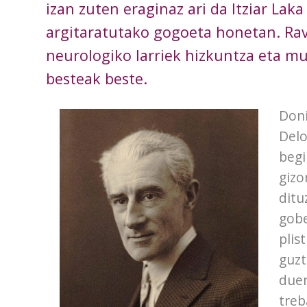
izan zuten eraginaz ari da Itziar Laka
argitaratutako gogoeta honetan. Rav
neurologiko larriek hizkuntza eta mu
besteak beste.
Doni
Delo
begi
gizo
ditu
gobe
plis
guzt
duen
treb