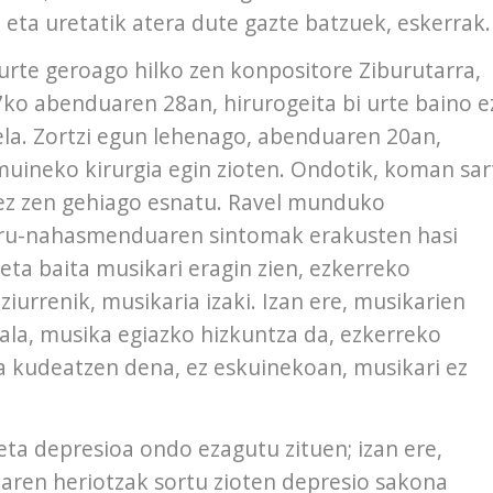
i eta uretatik atera dute gazte batzuek, eskerrak.
urte geroago hilko zen konpositore Ziburutarra,
ko abenduaren 28an, hirurogeita bi urte baino e
ela. Zortzi egun lehenago, abenduaren 20an,
uineko kirurgia egin zioten. Ondotik, koman sar
ez zen gehiago esnatu. Ravel munduko
buru-nahasmenduaren sintomak erakusten hasi
ta baita musikari eragin zien, ezkerreko
iurrenik, musikaria izaki. Izan ere, musikarien
la, musika egiazko hizkuntza da, ezkerreko
a kudeatzen dena, ez eskuinekoan, musikari ez
eta depresioa ondo ezagutu zituen; izan ere,
ren heriotzak sortu zioten depresio sakona