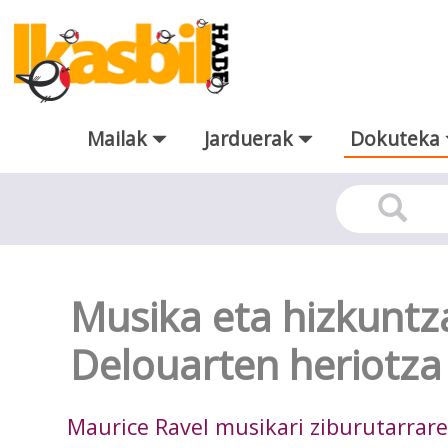
Eduki nagusira joan
Mailak
Jarduerak
Dokuteka
Dokuteka
Musika eta hizkuntz
Delouarten heriotza
Maurice Ravel musikari ziburutarrar