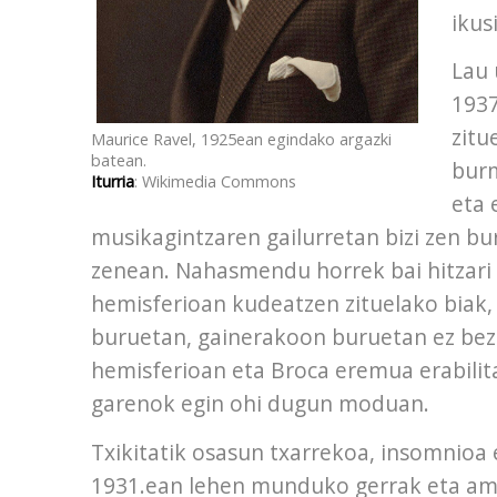
ikus
Lau 
1937
zitu
Maurice Ravel, 1925ean egindako argazki
batean.
burm
Iturria
: Wikimedia Commons
eta 
musikagintzaren gailurretan bizi zen 
zenean. Nahasmendu horrek bai hitzari e
hemisferioan kudeatzen zituelako biak, z
buruetan, gainerakoon buruetan ez beza
hemisferioan eta Broca eremua erabilit
garenok egin ohi dugun moduan.
Txikitatik osasun txarrekoa, insomnioa 
1931.ean lehen munduko gerrak eta ama