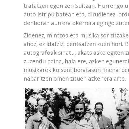
tratatzen egon zen Suitzan. Hurrengo u
auto istripu batean eta, dirudienez, ord
denboran aurrera okerrera egingo zuten
Zioenez, mintzoa eta musika sor zitzak
ahoz, ez idatziz, pentsatzen zuen hori.
autografoak sinatu, akats asko egiten z
zuzendu baina, hala ere, azken eguner
musikarekiko sentiberatasun finena; be
nabaritzen omen zituen azkenera arte.