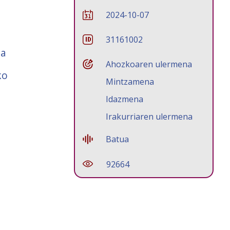
2024-10-07
31161002
ua
Ahozkoaren ulermena
ko
Mintzamena
Idazmena
Irakurriaren ulermena
Batua
92664