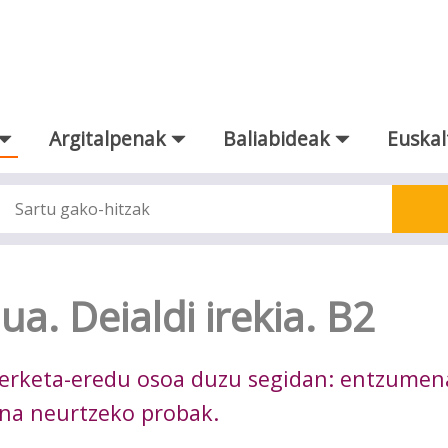
Argitalpenak
Baliabideak
Euskal
a. Deialdi irekia. B2
zterketa-eredu osoa duzu segidan: entzumen
na neurtzeko probak.