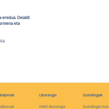
-eredua. Deialdi
kurmena eta
eka
italpenak
Liburutegia
Euskaltegiak
uliburuak
HABE liburutegia
Euskaltegiei bur