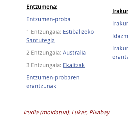
Entzumena:
Iraku
Entzumen-proba
Iraku
1 Entzungaia:
Estibalizeko
Idazm
Santutegia
Iraku
2 Entzungaia:
Australia
erant
3 Entzungaia:
Ekaitzak
Entzumen-probaren
erantzunak
Irudia (moldatua): Lukas, Pixabay