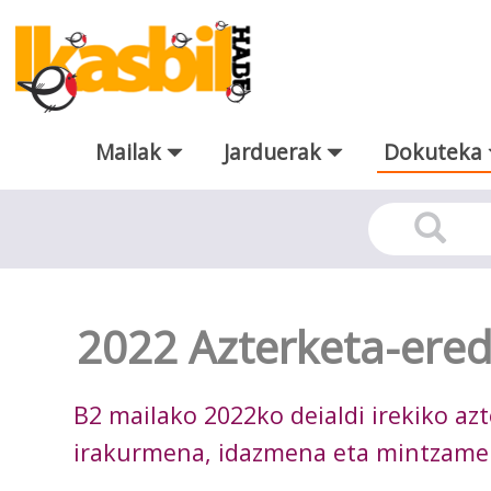
Eduki nagusira joan
Mailak
Jarduerak
Dokuteka
Dokuteka
2022 Azterketa-eredu
B2 mailako 2022ko deialdi irekiko a
irakurmena, idazmena eta mintzame