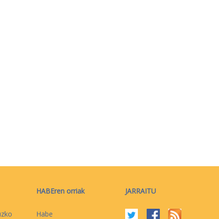
HABEren orriak
JARRAITU
uzko
Habe