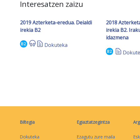
Interesatzen zaizu
2019 Azterketa-eredua. Deialdi
2018 Azterketa
irekia B2
irekia B2. Ira
idazmena
B2
Dokuteka
B2
Dokut
Biltegia
Egiaztatzegintza
Arg
Dokuteka
Ezagutu zure maila
Esk