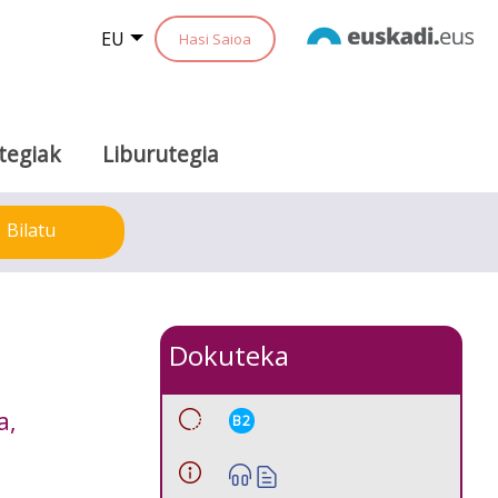
EU
Hasi Saioa
tegiak
Liburutegia
Bilatu
Dokuteka
a,
B2