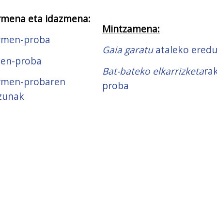
rmena eta idazmena:
Mintzamena:
rmen-proba
Gaia garatu
ataleko ered
en-proba
Bat-bateko elkarrizketa
ra
rmen-probaren
proba
zunak