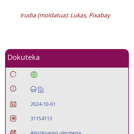
Irudia (moldatua): Lukas, Pixabay
Dokuteka
C2
2024-10-01
31154113
Ahozkoaren ulermena