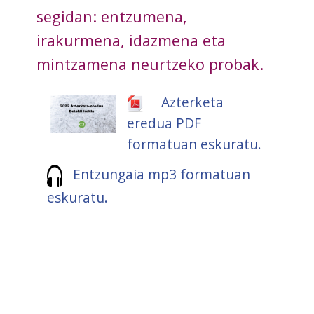
segidan: entzumena,
irakurmena, idazmena eta
mintzamena neurtzeko probak.
Azterketa
eredua PDF
formatuan eskuratu.
Entzungaia mp3 formatuan
eskuratu.