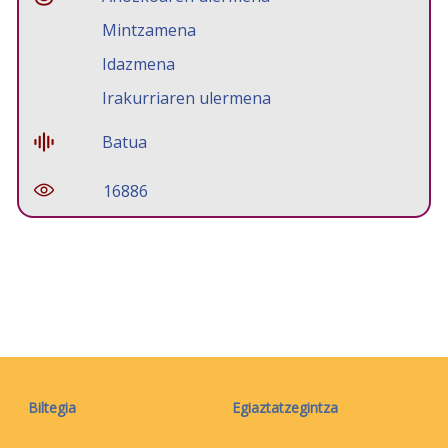
Mintzamena
Idazmena
Irakurriaren ulermena
Batua
16886
Biltegia
Egiaztatzegintza