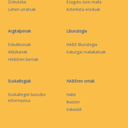
Dokuteka
Ezagutu zure maila
Lehen urratsak
Azterketa-ereduak
Argitalpenak
Liburutegia
Eskuliburuak
HABE liburutegia
Aldizkariak
Irakurgai mailakatuak
HABEren berriak
Euskaltegiak
HABEren orriak
Euskaltegiei buruzko
Habe
informazioa
Ikasten
Irakasbil